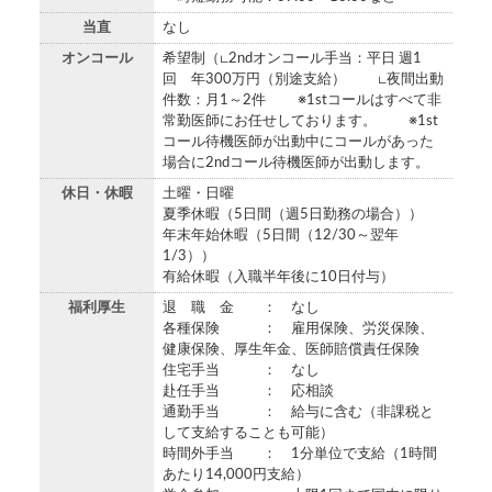
当直
なし
オンコール
希望制（∟2ndオンコール手当：平日 週1
回 年300万円（別途支給） ∟夜間出動
件数：月1～2件 ※1stコールはすべて非
常勤医師にお任せしております。 ※1st
コール待機医師が出動中にコールがあった
場合に2ndコール待機医師が出動します。
休日・休暇
土曜・日曜
夏季休暇（5日間（週5日勤務の場合））
年末年始休暇（5日間（12/30～翌年
1/3））
有給休暇（入職半年後に10日付与）
福利厚生
退 職 金 ： なし
各種保険 ： 雇用保険、労災保険、
健康保険、厚生年金、医師賠償責任保険
住宅手当 ： なし
赴任手当 ： 応相談
通勤手当 ： 給与に含む（非課税と
して支給することも可能）
時間外手当 ： 1分単位で支給（1時間
あたり14,000円支給）