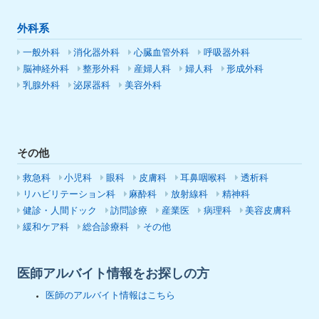
外科系
一般外科
消化器外科
心臓血管外科
呼吸器外科
脳神経外科
整形外科
産婦人科
婦人科
形成外科
乳腺外科
泌尿器科
美容外科
その他
救急科
小児科
眼科
皮膚科
耳鼻咽喉科
透析科
リハビリテーション科
麻酔科
放射線科
精神科
健診・人間ドック
訪問診療
産業医
病理科
美容皮膚科
緩和ケア科
総合診療科
その他
医師アルバイト情報をお探しの方
医師のアルバイト情報はこちら