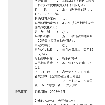
学会参加 ： 上限1回まで国内に限り
出張扱いで費用実費支給（上限あり）
昇 給 ： あり（理事長面談によ
りベースアップあり）
契約期間の定め： なし
試用期間の定め： 3ヶ月（試用期間中の労
働条件変更なし）
定 年 制 ： なし
時間外勤務 ： あり 平均残業時間10
～20時間（夜間出動時間含む）
固定残業代 ： なし
給与〆支払日 ： 毎月末日締め、翌月25
日支払い
受動喫煙対策 ： 敷地内禁煙
自己都合退職 ： 3ヶ月前までに申し出る
こと
そ の 他 ： 忘年会イベント実施・
企業型DC（企業型確定拠出年金）
フィットネスジム会員
費（Dr+ご家族1名）：法人負担
特記事項
勤務開始 2026年4月
2ndオンコール（希望者のみ）