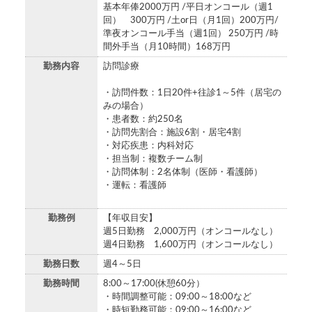
基本年俸2000万円 /平日オンコール（週1
回） 300万円 /土or日（月1回）200万円/
準夜オンコール手当（週1回） 250万円 /時
間外手当（月10時間）168万円
勤務内容
訪問診療
・訪問件数：1日20件+往診1～5件（居宅の
みの場合）
・患者数：約250名
・訪問先割合：施設6割・居宅4割
・対応疾患：内科対応
・担当制：複数チーム制
・訪問体制：2名体制（医師・看護師）
・運転：看護師
勤務例
【年収目安】
週5日勤務 2,000万円（オンコールなし）
週4日勤務 1,600万円（オンコールなし）
勤務日数
週4～5日
勤務時間
8:00～17:00(休憩60分）
・時間調整可能：09:00～18:00など
・時短勤務可能：09:00～16:00など