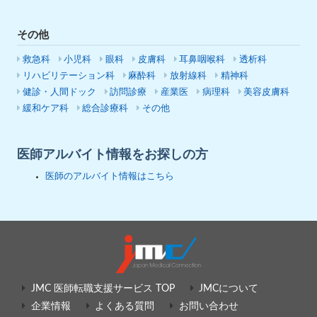
その他
救急科
小児科
眼科
皮膚科
耳鼻咽喉科
透析科
リハビリテーション科
麻酔科
放射線科
精神科
健診・人間ドック
訪問診療
産業医
病理科
美容皮膚科
緩和ケア科
総合診療科
その他
医師アルバイト情報をお探しの方
医師のアルバイト情報はこちら
JMC 医師転職支援サービス TOP
JMCについて
企業情報
よくある質問
お問い合わせ