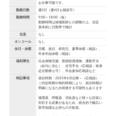
お仕事可能です。
勤務日数
週5日（週4日も相談可）
勤務時間
9:00～18:00（仮）
勤務時間は候補医師との調整の上、決定
基本的に日勤帯で検討
当直
なし
オンコール
なし
休日・休暇
日曜、祝日、研究日、夏季休暇（相談）、
年末年始休暇（相談）
福利厚生
社会保険完備、医師賠償保険、通勤手当
（給与に含む）、住宅手当（応相談：単身
赴任勤務も可）、学会参加応相談など
特記事項
就任時期：2025年6月以降～（応相談）
ご内定時期や契約時期により、就任時期が
明確になるため前後する可能性もあります
循環器、呼吸器、消化器など様々な症状に
対応する必要があるため、総合的で幅広い
医学知識をお持ちの方歓迎。