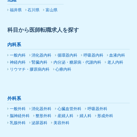
福井県
石川県
富山県
科目から医師転職求人を探す
内科系
一般内科
消化器内科
循環器内科
呼吸器内科
血液内科
神経内科
腎臓内科
内分泌・糖尿病・代謝内科
老人内科
リウマチ・膠原病内科
心療内科
外科系
一般外科
消化器外科
心臓血管外科
呼吸器外科
脳神経外科
整形外科
産婦人科
婦人科
形成外科
乳腺外科
泌尿器科
美容外科