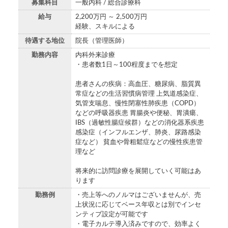
募集科目
一般内科 / 総合診療科
給与
2,200万円 ～ 2,500万円
経験、スキルによる
待遇する地位
院長（管理医師）
勤務内容
内科外来診療
・患者数1日～100程度までを想定
患者さんの疾病：高血圧、糖尿病、脂質異
常症などの生活習慣病管理 上気道感染症、
気管支喘息、慢性閉塞性肺疾患（COPD）
などの呼吸器疾患 胃腸炎や便秘、胃潰瘍、
IBS（過敏性腸症候群）などの消化器系疾患
感染症（インフルエンザ、肺炎、尿路感染
症など） 貧血や骨粗鬆症などの慢性疾患管
理など
将来的に訪問診療を展開していく可能はあ
ります
勤務例
・売上等へのノルマはございませんが、売
上状況に応じてベース年収とは別でインセ
ンティブ設定が可能です
・電子カルテ導入済みですので、効率よく