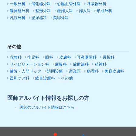
一般外科
消化器外科
心臓血管外科
呼吸器外科
脳神経外科
整形外科
産婦人科
婦人科
形成外科
乳腺外科
泌尿器科
美容外科
その他
救急科
小児科
眼科
皮膚科
耳鼻咽喉科
透析科
リハビリテーション科
麻酔科
放射線科
精神科
健診・人間ドック
訪問診療
産業医
病理科
美容皮膚科
緩和ケア科
総合診療科
その他
医師アルバイト情報をお探しの方
医師のアルバイト情報はこちら