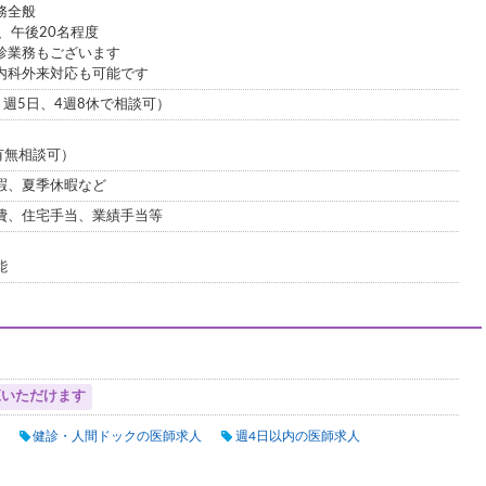
務全般
、午後20名程度
診業務もございます
内科外来対応も可能です
日、週5日、4週8休で相談可）
（有無相談可）
暇、夏季休暇など
費、住宅手当、業績手当等
能
覧いただけます
健診・人間ドックの医師求人
週4日以内の医師求人