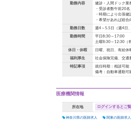
勤務内容
健診・人間ドック業
・受診者数午前20名
・時期により出張健
・希望があれば総合
勤務日数
週4～5.5日（週4
勤務時間
平日8:30～17:00
土曜8:30～12:30
休日・休暇
日曜、祝日、有給休
福利厚生
社会保険完備、交通
特記事項
就任時期：相談可能
備考：自動車通勤可
医療機関情報
ログインするとご
所在地
神奈川県の医師求人
関東の医師求人