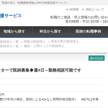
医師の求人・転職募集情報はJMCの転職支援サービスへ
HOME
JMCについて
援サービス
転職のご相談・求人情報のお問い合わ
受付時間：平日/10:00～18:
地域から探す
科目から探す
医師の転職事例
神奈川県の医師求人
医師求人一覧
関東の医師求人
健診・人間ドックの医師求人
医師求人一覧
週4日以内
ンターで医師募集◆週4日～勤務相談可能です
0万円
年数15年目の場合、規程による※みなし時間外相当額含） ※給与は年俸