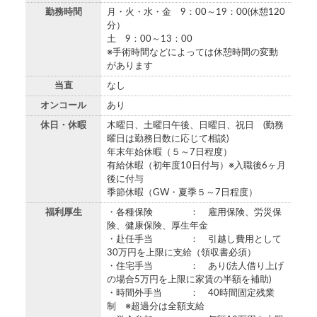
勤務時間
月・火・水・金 9：00～19：00(休憩120
分）
土 9：00～13：00
※手術時間などによっては休憩時間の変動
があります
当直
なし
オンコール
あり
休日・休暇
木曜日、土曜日午後、日曜日、祝日 (勤務
曜日は勤務日数に応じて相談)
年末年始休暇（５～7日程度）
有給休暇（初年度10日付与）※入職後6ヶ月
後に付与
季節休暇（GW・夏季５～7日程度）
福利厚生
・各種保険 ： 雇用保険、労災保
険、健康保険、厚生年金
・赴任手当 ： 引越し費用として
30万円を上限に支給（領収書必須）
・住宅手当 ： あり(法人借り上げ
の場合5万円を上限に家賃の半額を補助)
・時間外手当 ： 40時間固定残業
制 ※超過分は全額支給