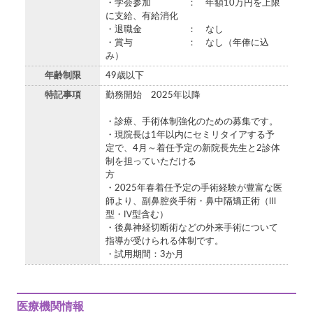
・学会参加 ： 年額10万円を上限
に支給、有給消化
・退職金 ： なし
・賞与 ： なし（年俸に込
み）
年齢制限
49歳以下
特記事項
勤務開始 2025年以降
・診療、手術体制強化のための募集です。
・現院長は1年以内にセミリタイアする予
定で、4月～着任予定の新院長先生と2診体
制を担っていただける
方
・2025年春着任予定の手術経験が豊富な医
師より、副鼻腔炎手術・鼻中隔矯正術（Ⅲ
型・Ⅳ型含む）
・後鼻神経切断術などの外来手術について
指導が受けられる体制です。
・試用期間：3か月
医療機関情報