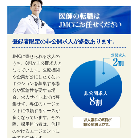
登録者限定の非公開求人が多数あります。
JMCに寄せられる求人の
うち、8割が非公開求人と
なっています。医療機関
や企業が公にしたくない
ポジションを募集する場
合や緊急性を要する場
合、求人サイト上では募
集せず、専任のエージェ
ントに依頼するケースが
多くなっています。その
際、採用担当者は、信頼
のおけるエージェントに
全てを任せます。