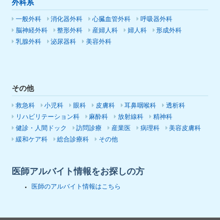
外科系
一般外科
消化器外科
心臓血管外科
呼吸器外科
脳神経外科
整形外科
産婦人科
婦人科
形成外科
乳腺外科
泌尿器科
美容外科
その他
救急科
小児科
眼科
皮膚科
耳鼻咽喉科
透析科
リハビリテーション科
麻酔科
放射線科
精神科
健診・人間ドック
訪問診療
産業医
病理科
美容皮膚科
緩和ケア科
総合診療科
その他
医師アルバイト情報をお探しの方
医師のアルバイト情報はこちら