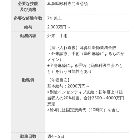
必要な技能
耳鼻咽喉科専門医必須
及び資格
必要な経験年数
7年以上
給与
2,000万円 ～
勤務内容
外来 手術
【雇い入れ直後】耳鼻科医師業務全般
・外来診療、手術（局所麻酔によるものが
メイン）
※全身麻酔による手術（麻酔科医立会のも
と）を行う可能性もあり
勤務例
【年収目安】
基本給与：2000万円～
※別途インセンティブ支給：初年度より担
当収入の20%相当、合計2500～4000万円
想定
※給与には固定残業代（40時間）を含む
勤務日数
週4～5日