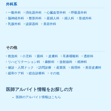
外科系
一般外科
消化器外科
心臓血管外科
呼吸器外科
脳神経外科
整形外科
産婦人科
婦人科
形成外科
乳腺外科
泌尿器科
美容外科
その他
救急科
小児科
眼科
皮膚科
耳鼻咽喉科
透析科
リハビリテーション科
麻酔科
放射線科
精神科
健診・人間ドック
訪問診療
産業医
病理科
美容皮膚科
緩和ケア科
総合診療科
その他
医師アルバイト情報をお探しの方
医師のアルバイト情報はこちら