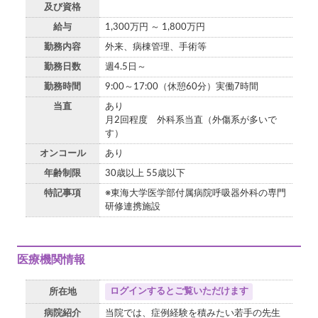
及び資格
給与
1,300万円 ～ 1,800万円
勤務内容
外来、病棟管理、手術等
勤務日数
週4.5日～
勤務時間
9:00～17:00（休憩60分）実働7時間
当直
あり
月2回程度 外科系当直（外傷系が多いで
す）
オンコール
あり
年齢制限
30歳以上 55歳以下
特記事項
※東海大学医学部付属病院呼吸器外科の専門
研修連携施設
医療機関情報
ログインするとご覧いただけます
所在地
病院紹介
当院では、症例経験を積みたい若手の先生