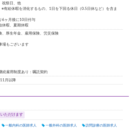
、祝祭日、他
 ※有給休暇を消化するもの、1日を下回る休日（0.5日休など）を含ま
6ヶ月後に10日付与
始休暇、夏期休暇
険、厚生年金、雇用保険、労災保険
駐車場もございます
※継続雇用制度あり：嘱託契約
11月以降
覧いただけます
一般内科の医師求人
一般外科の医師求人
訪問診療の医師求人