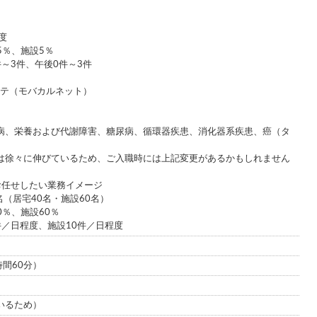
度
5％、施設5％
～3件、午後0件～3件
ルテ（モバカルネット）
病、栄養および代謝障害、糖尿病、循環器疾患、消化器系疾患、癌（タ
は徐々に伸びているため、ご入職時には上記変更があるかもしれません
お任せしたい業務イメージ
名（居宅40名・施設60名）
0％、施設60％
件／日程度、施設10件／日程度
憩時間60分）
いるため）