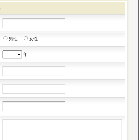
る
男性
女性
年