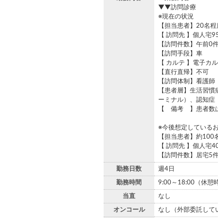
▼▼訪問診療
※現在の状況
【担当患者】20名程
【 訪問先 】個人宅9
【訪問件数】午前0件
【訪問手段】車
【 カルテ 】電子カ
【直行直帰】不可
【訪問体制】看護師
【患者層】生活習慣
ーミナル）、認知症
【 備考 】患者数
※今後想定している
【担当患者】約100
【 訪問先 】個人宅4
【訪問件数】居宅5
勤務日数
週4日
勤務時間
9:00～18:00（休
当直
なし
オンコール
なし（外部委託して