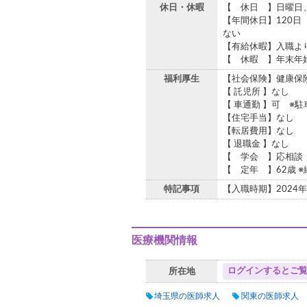
休日・休暇
【 休日 】日曜日
【年間休日】120日
ない
【有給休暇】入職より
【 休暇 】年末年
福利厚生
【社会保険】健康保
【 託児所 】なし
【 車通勤 】可 ※
【住宅手当】なし
【転居費用】なし
【 退職金 】なし
【 学会 】応相談
【 定年 】62歳 
特記事項
【入職時期】2024年
医療機関情報
ログインするとご
所在地
埼玉県の医師求人
関東の医師求人