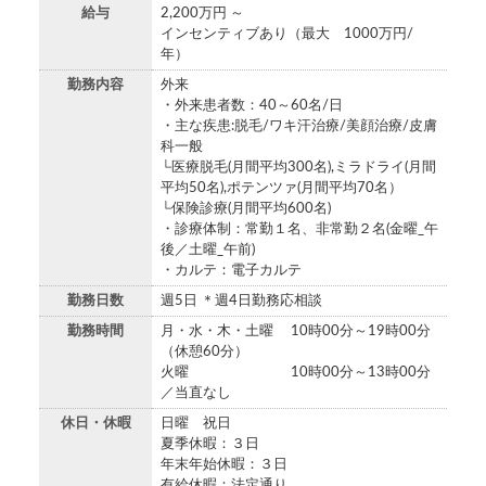
給与
2,200万円 ～
インセンティブあり（最大 1000万円/
年）
勤務内容
外来
・外来患者数：40～60名/日
・主な疾患:脱毛/ワキ汗治療/美顔治療/皮膚
科一般
└医療脱毛(月間平均300名),ミラドライ(月間
平均50名),ポテンツァ(月間平均70名）
└保険診療(月間平均600名)
・診療体制：常勤１名、非常勤２名(金曜_午
後／土曜_午前)
・カルテ：電子カルテ
勤務日数
週5日 ＊週4日勤務応相談
勤務時間
月・水・木・土曜 10時00分～19時00分
（休憩60分）
火曜 10時00分～13時00分
／当直なし
休日・休暇
日曜 祝日
夏季休暇：３日
年末年始休暇：３日
有給休暇：法定通り