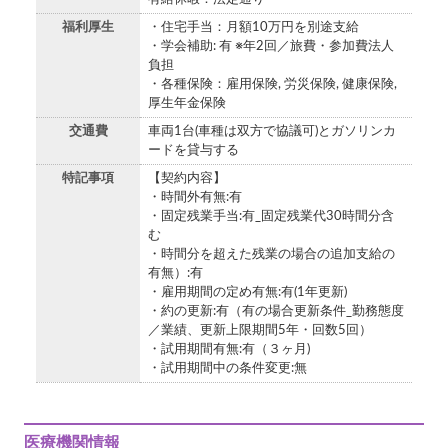
福利厚生
・住宅手当：月額10万円を別途支給
・学会補助: 有 ※年2回／旅費・参加費法人
負担
・各種保険：雇用保険, 労災保険, 健康保険,
厚生年金保険
交通費
車両1台(車種は双方で協議可)とガソリンカ
ードを貸与する
特記事項
【契約内容】
・時間外有無:有
・固定残業手当:有_固定残業代30時間分含
む
・時間分を超えた残業の場合の追加支給の
有無）:有
・雇用期間の定め有無:有(1年更新)
・約の更新:有（有の場合更新条件_勤務態度
／業績、更新上限期間5年・回数5回）
・試用期間有無:有（３ヶ月)
・試用期間中の条件変更:無
医療機関情報