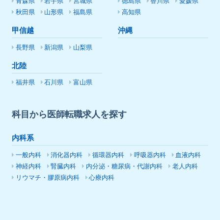
青森県
岩手県
宮城県
徳島県
香川県
愛媛県
秋田県
山形県
福島県
高知県
甲信越
沖縄
長野県
新潟県
山梨県
北陸
福井県
石川県
富山県
科目から医師転職求人を探す
内科系
一般内科
消化器内科
循環器内科
呼吸器内科
血液内科
神経内科
腎臓内科
内分泌・糖尿病・代謝内科
老人内科
リウマチ・膠原病内科
心療内科