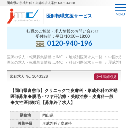
岡山県の形成外科 / 皮膚科求人案件 No.1043328
MENU
医師転職支援サービス
転職のご相談・求人情報のお問い合わせ
受付時間：平日/10:00～18:00
0120-940-196
医師の求人・転職募集情報はJMC
地域別医師求人一覧
中国の医師
形成外科の
医師の求人・転職募集情報はJMC
科目別医師求人一覧
常勤求人 No. 1043328
女性医師必見
【岡山県倉敷市】クリニックで皮膚科・形成外科の常勤
医師募集◆脱毛・ワキ汗治療・美顔治療・皮膚科一般
◆女性医師歓迎【募集終了求人】
勤務地
岡山県
募集科目
形成外科 / 皮膚科