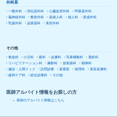
外科系
一般外科
消化器外科
心臓血管外科
呼吸器外科
脳神経外科
整形外科
産婦人科
婦人科
形成外科
乳腺外科
泌尿器科
美容外科
その他
救急科
小児科
眼科
皮膚科
耳鼻咽喉科
透析科
リハビリテーション科
麻酔科
放射線科
精神科
健診・人間ドック
訪問診療
産業医
病理科
美容皮膚科
緩和ケア科
総合診療科
その他
医師アルバイト情報をお探しの方
医師のアルバイト情報はこちら