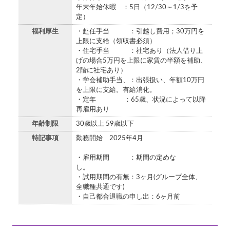
年末年始休暇 ：5日（12/30～1/3を予
定）
福利厚生
・赴任手当 ：引越し費用；30万円を
上限に支給（領収書必須）
・住宅手当 ：社宅あり（法人借り上
げの場合5万円を上限に家賃の半額を補助、
2階に社宅あり）
・学会補助手当、：出張扱い、年額10万円
を上限に支給。有給消化。
・定年 ：65歳、状況によって以降
再雇用あり
年齢制限
30歳以上 59歳以下
特記事項
勤務開始 2025年4月
・雇用期間 ：期間の定めな
し。
・試用期間の有無：3ヶ月(グループ全体、
全職種共通です)
・自己都合退職の申し出：6ヶ月前