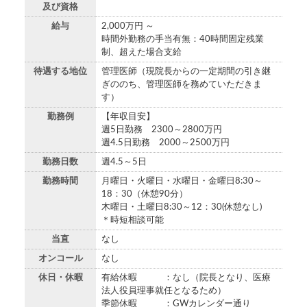
及び資格
給与
2,000万円 ～
時間外勤務の手当有無：40時間固定残業
制、超えた場合支給
待遇する地位
管理医師（現院長からの一定期間の引き継
ぎののち、管理医師を務めていただきま
す）
勤務例
【年収目安】
週5日勤務 2300～2800万円
週4.5日勤務 2000～2500万円
勤務日数
週4.5～5日
勤務時間
月曜日・火曜日・水曜日・金曜日8:30～
18：30（休憩90分）
木曜日・土曜日8:30～12：30(休憩なし)
＊時短相談可能
当直
なし
オンコール
なし
休日・休暇
有給休暇 ：なし（院長となり、医療
法人役員理事就任となるため）
季節休暇 ：GWカレンダー通り