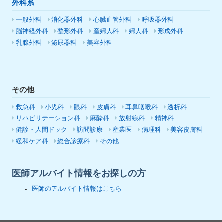
外科系
一般外科
消化器外科
心臓血管外科
呼吸器外科
脳神経外科
整形外科
産婦人科
婦人科
形成外科
乳腺外科
泌尿器科
美容外科
その他
救急科
小児科
眼科
皮膚科
耳鼻咽喉科
透析科
リハビリテーション科
麻酔科
放射線科
精神科
健診・人間ドック
訪問診療
産業医
病理科
美容皮膚科
緩和ケア科
総合診療科
その他
医師アルバイト情報をお探しの方
医師のアルバイト情報はこちら