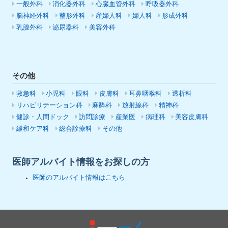
一般外科
消化器外科
心臓血管外科
呼吸器外科
脳神経外科
整形外科
産婦人科
婦人科
形成外科
乳腺外科
泌尿器科
美容外科
その他
救急科
小児科
眼科
皮膚科
耳鼻咽喉科
透析科
リハビリテーション科
麻酔科
放射線科
精神科
健診・人間ドック
訪問診療
産業医
病理科
美容皮膚科
緩和ケア科
総合診療科
その他
医師アルバイト情報をお探しの方
医師のアルバイト情報はこちら