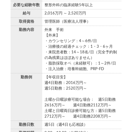
必要な経験年数
整形外科の臨床経験5年以上
給与
2,016万円 ～ 2,520万円
取得資格
管理医師（医療法人理事）
勤務内容
外来 手術
【外来】
・カウンセリング：4～6件/日
・治療後の経過チェック：1・3・6ヶ月
・来院患者数：14～18名/日（完全予約制
の為残業はほぼありません）
・脂肪採取オペ（未経験可）：1～2件/日
・注入治療：培養幹細胞、PRP-FD
勤務例
【年収目安】
週4日勤務：2016万円～
週5日勤務：2520万円～
土曜か日曜診療可能な場合： 週5日勤務
2616万円～ 週4日勤務2112万円～
土曜と日曜両日診療可能な方：週5日勤務
2712万円～ 週4日勤務2208万円～
勤務日数
週5日（週4日も応相談）