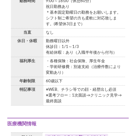
勤務時間
9:00～18:00（休憩60分）
祝日勤務あり
＊基本固定勤曜日の勤務をお願いします。
シフト制ご希望の方も柔軟に対応致しま
す。(希望休3日まで）
当直
なし
休日・休暇
勤務曜日以外
休診日：1/1～1/3
有給休暇：あり（入職半年後から付与）
福利厚生
・各種保険：社会保険、厚生年金
・学術研修費：別途支給（治療件数により
変動あり）
年齢制限
60歳以下
特記事項
※WEB、チラシ等での顔・経歴出し必須
※選考フロー：1次面談→クリニック見学→
最終面談
医療機関情報