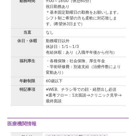
勤務時間
9:00～18:00（休憩60分）
祝日勤務あり
＊基本固定勤曜日の勤務をお願いします。
シフト制ご希望の方も柔軟に対応致しま
す。(希望休3日まで）
当直
なし
休日・休暇
勤務曜日以外
休診日：1/1～1/3
有給休暇：あり（入職半年後から付与）
福利厚生
・各種保険：社会保険、厚生年金
・学術研修費：別途支給（治療件数により
変動あり）
年齢制限
60歳以下
特記事項
※WEB、チラシ等での顔・経歴出し必須
※選考フロー：1次面談→クリニック見学→
最終面談
医療機関情報