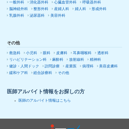
一般外科
消化器外科
心臓血管外科
呼吸器外科
脳神経外科
整形外科
産婦人科
婦人科
形成外科
乳腺外科
泌尿器科
美容外科
その他
救急科
小児科
眼科
皮膚科
耳鼻咽喉科
透析科
リハビリテーション科
麻酔科
放射線科
精神科
健診・人間ドック
訪問診療
産業医
病理科
美容皮膚科
緩和ケア科
総合診療科
その他
医師アルバイト情報をお探しの方
医師のアルバイト情報はこちら