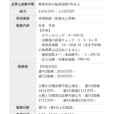
必要な経験年数
整形外科の臨床経験5年以上
給与
2,016万円 ～ 2,520万円
取得資格
管理医師（医療法人理事）
勤務内容
外来 手術
【外来】
・カウンセリング：4～6件/日
・治療後の経過チェック：1・3・6ヶ月
・来院患者数：14～18名/日（完全予約制
の為残業はほぼありません）
・脂肪採取オペ（未経験可）：1～2件/日
・注入治療：培養幹細胞、PRP-FD
勤務例
【年収目安】
週4日勤務：2016万円～
週5日勤務：2520万円～
土曜か日曜診療可能な場合： 週5日勤務
2616万円～ 週4日勤務2112万円～
土曜と日曜両日診療可能な方：週5日勤務
2712万円～ 週4日勤務2208万円～
勤務日数
週5日（週4日も応相談）