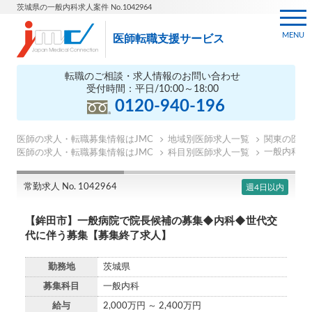
茨城県の一般内科求人案件 No.1042964
MENU
医師転職支援サービス
転職のご相談・求人情報のお問い合わせ
受付時間：平日/10:00～18:00
0120-940-196
医師の求人・転職募集情報はJMC
地域別医師求人一覧
関東の医師
一般内科の
医師の求人・転職募集情報はJMC
科目別医師求人一覧
常勤求人 No. 1042964
週4日以内
【鉾田市】一般病院で院長候補の募集◆内科◆世代交
代に伴う募集【募集終了求人】
勤務地
茨城県
募集科目
一般内科
給与
2,000万円 ～ 2,400万円