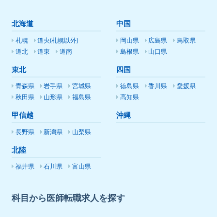
北海道
中国
札幌
道央(札幌以外)
岡山県
広島県
鳥取県
道北
道東
道南
島根県
山口県
東北
四国
青森県
岩手県
宮城県
徳島県
香川県
愛媛県
秋田県
山形県
福島県
高知県
甲信越
沖縄
長野県
新潟県
山梨県
北陸
福井県
石川県
富山県
科目から医師転職求人を探す