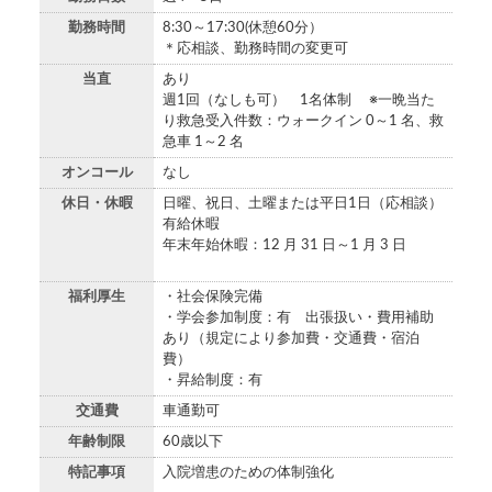
勤務時間
8:30～17:30(休憩60分）
＊応相談、勤務時間の変更可
当直
あり
週1回（なしも可） 1名体制 ※一晩当た
り救急受入件数：ウォークイン 0～1 名、救
急車 1～2 名
オンコール
なし
休日・休暇
日曜、祝日、土曜または平日1日（応相談）
有給休暇
年末年始休暇：12 月 31 日～1 月 3 日
福利厚生
・社会保険完備
・学会参加制度：有 出張扱い・費用補助
あり（規定により参加費・交通費・宿泊
費）
・昇給制度：有
交通費
車通勤可
年齢制限
60歳以下
特記事項
入院増患のための体制強化