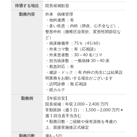
待遇する地位
院長候補歓迎
勤務内容
外来 病棟管理
・他科連携 ：有
・多い疾患 ：内科（肺炎、心不全など）、
整形外科（腰椎圧迫骨折、変形性関節症な
ど）
・病床稼働率 ：75％（45/60）
・外来コマ数 ：有（応相談）
・外来患者数 ：30～40 名/コマ
・担当病床数 ：一般病棟 30～40 床
・救急対応 ：有
・健診・ドック ：有 内科の先生には結果説
明業務をお願いする場合がございます
・訪問診療 ：無 応相談
・紙カルテ
勤務例
【年収目安】
院長候補：年収 2,000～2,400 万円
常勤医師（週 5 日）：1,500～2,000 万円 ※
週 1 回当直手当含む
＊勤務日数・ご経験や保有資格を考慮の
上、⾯接実施後正式確定
勤務日数
週4～5日