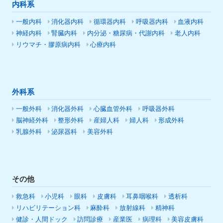
内科系
一般内科
消化器内科
循環器内科
呼吸器内科
血液内科
神経内科
腎臓内科
内分泌・糖尿病・代謝内科
老人内科
リウマチ・膠原病内科
心療内科
外科系
一般外科
消化器外科
心臓血管外科
呼吸器外科
脳神経外科
整形外科
産婦人科
婦人科
形成外科
乳腺外科
泌尿器科
美容外科
その他
救急科
小児科
眼科
皮膚科
耳鼻咽喉科
透析科
リハビリテーション科
麻酔科
放射線科
精神科
健診・人間ドック
訪問診療
産業医
病理科
美容皮膚科