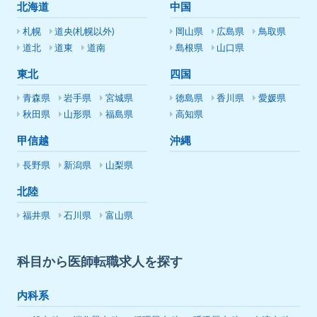
北海道
中国
札幌
道央(札幌以外)
岡山県
広島県
鳥取県
道北
道東
道南
島根県
山口県
東北
四国
青森県
岩手県
宮城県
徳島県
香川県
愛媛県
秋田県
山形県
福島県
高知県
甲信越
沖縄
長野県
新潟県
山梨県
北陸
福井県
石川県
富山県
科目から医師転職求人を探す
内科系