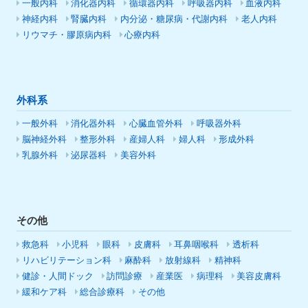
一般内科
消化器内科
循環器内科
呼吸器内科
血液内科
神経内科
腎臓内科
内分泌・糖尿病・代謝内科
老人内科
リウマチ・膠原病内科
心療内科
外科系
一般外科
消化器外科
心臓血管外科
呼吸器外科
脳神経外科
整形外科
産婦人科
婦人科
形成外科
乳腺外科
泌尿器科
美容外科
その他
救急科
小児科
眼科
皮膚科
耳鼻咽喉科
透析科
リハビリテーション科
麻酔科
放射線科
精神科
健診・人間ドック
訪問診療
産業医
病理科
美容皮膚科
緩和ケア科
総合診療科
その他