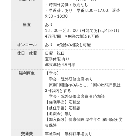
・時間外労働：原則なし
・早遅番：あり 早番 8:00～17:00、遅番
9:30～18:30
当直
あり
18：00～翌8：00（可能であれば4回/月）
4万円/回 ※免除の相談も可能
オンコール
あり ※免除の相談も可能
休日・休暇
日曜 祝日
夏季休暇 有り
年末年始 4.5日半
福利厚生
【学会】
学会・院外研修出席 有り
原則1回国内のみとし、1回の出張日数は
3日以内とする
学会・院外研修出席費用 応相談
【住宅手当】応相談
【赴任手当】応相談
【退職金】無し
【加入保険】健康保険 厚生年金 雇用保険 労
災保険
交通費
車通勤可 無料駐車場あり