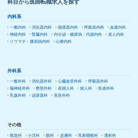
科目から医師転職求人を探す
内科系
一般内科
消化器内科
循環器内科
呼吸器内科
血液内科
神経内科
腎臓内科
内分泌・糖尿病・代謝内科
老人内科
リウマチ・膠原病内科
心療内科
外科系
一般外科
消化器外科
心臓血管外科
呼吸器外科
脳神経外科
整形外科
産婦人科
婦人科
形成外科
乳腺外科
泌尿器科
美容外科
その他
救急科
小児科
眼科
皮膚科
耳鼻咽喉科
透析科