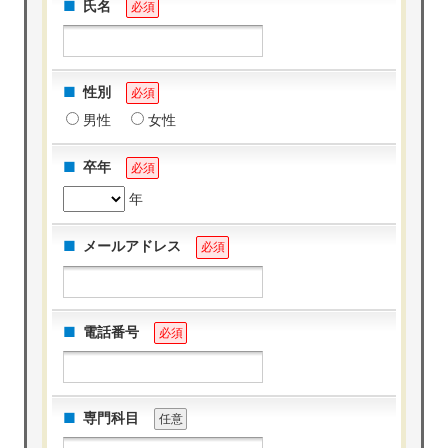
氏名
必須
性別
必須
男性
女性
卒年
必須
年
メールアドレス
必須
電話番号
必須
専門科目
任意