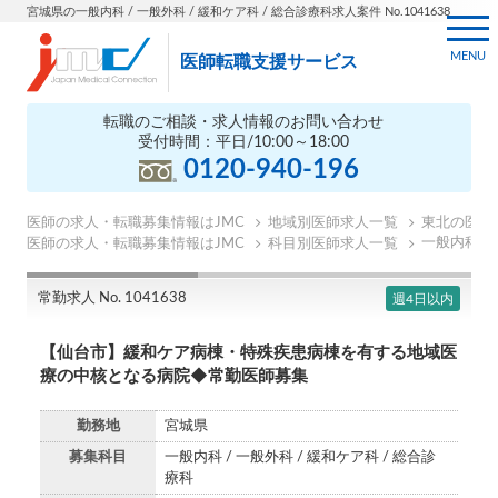
宮城県の一般内科 / 一般外科 / 緩和ケア科 / 総合診療科求人案件 No.1041638
MENU
医師転職支援サービス
転職のご相談・求人情報のお問い合わせ
受付時間：平日/10:00～18:00
0120-940-196
医師の求人・転職募集情報はJMC
地域別医師求人一覧
東北の医師
一般内科の
医師の求人・転職募集情報はJMC
科目別医師求人一覧
常勤求人 No. 1041638
週4日以内
【仙台市】緩和ケア病棟・特殊疾患病棟を有する地域医
療の中核となる病院◆常勤医師募集
勤務地
宮城県
募集科目
一般内科 / 一般外科 / 緩和ケア科 / 総合診
療科