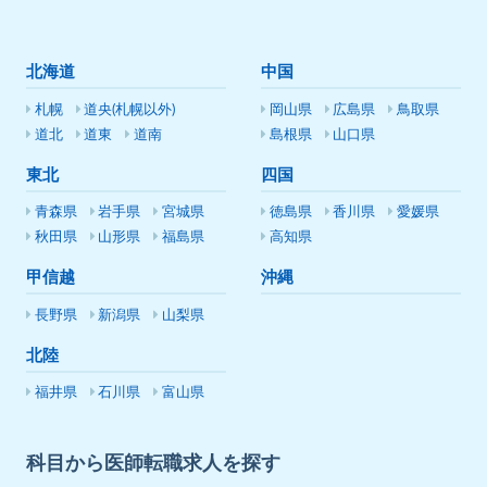
北海道
中国
札幌
道央(札幌以外)
岡山県
広島県
鳥取県
道北
道東
道南
島根県
山口県
東北
四国
青森県
岩手県
宮城県
徳島県
香川県
愛媛県
秋田県
山形県
福島県
高知県
甲信越
沖縄
長野県
新潟県
山梨県
北陸
福井県
石川県
富山県
科目から医師転職求人を探す