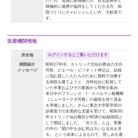
たい方、地域の多職種の方、在宅診療所と
積極的に連携や協同をしてくださる方、病
院づくりにチャレンジしたい方、大歓迎で
す。
医療機関情報
ログインするとご覧いただけます
所在地
病院紹介
昭和27年頃、カトリック北仙台教会の主任
メッセージ
司祭、ピエール・ビソネット神父は、結核
に悩む貧しい人たちのために無料で治療す
る病院を建てようと、当時仙台に駐留して
いた米軍およびその家族から寄附を集め、
来日中のフランシス・J・スペルマン枢機卿
（ニューヨーク大司教）の援助を得て資金
を準備しました。さらに東北大学医学部の
診療面での全面的な支援を受けて、昭和30
年カトリック仙台教区が80床の結核病院と
して開設しました。「光ケ丘」とは、聖書
の中の「闇の中を歩む民は大いなる光を見
る」 という由来によるもので、苦しみを通