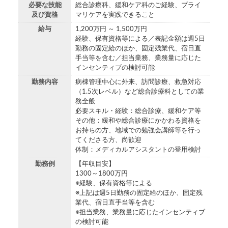
必要な技能
総合診療科、緩和ケア科のご経験、プライ
及び資格
マリケアを実践できること
給与
1,200万円 ～ 1,500万円
経験、保有資格等による／表記金額は週5日
勤務の固定給のほか、固定残業代、宿日直
手当等を含む／担当業務、業務量に応じた
インセンティブの検討可能
勤務内容
病棟管理中心に外来、訪問診療、救急対応
（1.5次レベル）など総合診療科としての業
務全般
必要スキル・経験：総合診療、緩和ケア等
その他：緩和や総合診療にかかわる資格を
お持ちの方、地域での勉強会講師等を行っ
てくださる方、尚歓迎
体制：メディカルアシスタントの登用検討
勤務例
【年収目安】
1300～1800万円
※経験、保有資格等による
※上記は週5日勤務の固定給のほか、固定残
業代、宿日直手当等を含む
※担当業務、業務量に応じたインセンティブ
の検討可能