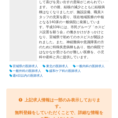
して喜びを見い出すの意味がこめられてい
ます。 その後、結核の減少とともに結核病
棟はなくなりましたが、施設設備、職員ス
タッフの充実を図り、現在地域医療の中核
となる140床の一般病院に発展していま
す。平成10年には、市民グループ「ホスピ
ス設置を願う会」の働きかけがきっかけと
なり、宮城県で初めてのホスピスが開設さ
れました。また、神経難病や意識障害の方
のために特殊疾患病棟もあり、他の病院で
はなかなか受けるのが難しい医療を、小児
科や産科と共に提供しています。
宮城県の医師求人
東北の医師求人
一般内科の医師求人
一般外科の医師求人
緩和ケア科の医師求人
週4日以内の医師求人
上記求人情報は一部のみ表示しておりま
す。
無料登録をしていただくことで、詳細な情報を