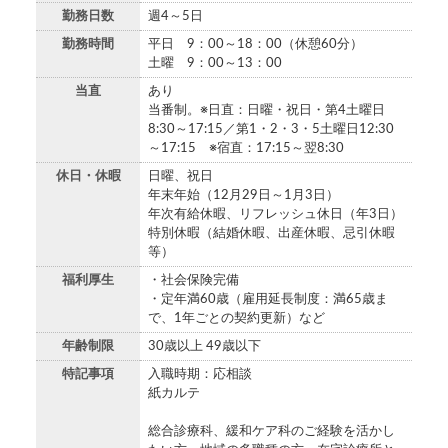
勤務日数
週4～5日
勤務時間
平日 9：00～18：00（休憩60分）
土曜 9：00～13：00
当直
あり
当番制。※日直：日曜・祝日・第4土曜日
8:30～17:15／第1・2・3・5土曜日12:30
～17:15 ※宿直：17:15～翌8:30
休日・休暇
日曜、祝日
年末年始（12月29日～1月3日）
年次有給休暇、リフレッシュ休日（年3日）
特別休暇（結婚休暇、出産休暇、忌引休暇
等）
福利厚生
・社会保険完備
・定年満60歳（雇用延長制度：満65歳ま
で、1年ごとの契約更新）など
年齢制限
30歳以上 49歳以下
特記事項
入職時期：応相談
紙カルテ
総合診療科、緩和ケア科のご経験を活かし