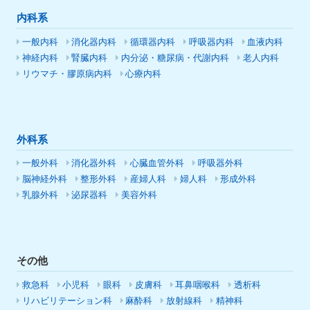
内科系
一般内科
消化器内科
循環器内科
呼吸器内科
血液内科
神経内科
腎臓内科
内分泌・糖尿病・代謝内科
老人内科
リウマチ・膠原病内科
心療内科
外科系
一般外科
消化器外科
心臓血管外科
呼吸器外科
脳神経外科
整形外科
産婦人科
婦人科
形成外科
乳腺外科
泌尿器科
美容外科
その他
救急科
小児科
眼科
皮膚科
耳鼻咽喉科
透析科
リハビリテーション科
麻酔科
放射線科
精神科