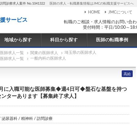
訪問診療求人案件 No.1041322
医師の求人・転職募集情報はJMCの転職支援サービスへ
HOME
JMCについて
援サービス
転職のご相談・求人情報のお問い合わ
受付時間：平日/10:00～18:
地域から探す
科目から探す
医師の転職事例
埼玉県の医師求人
医師求人一覧
関東の医師求人
一般内科の医師求人
医師求人一覧
高給
～4月に入職可能な医師募集◆週4日可◆盤石な基盤を持つ
センターあります【募集終了求人】
/ 泌尿器科 / 精神科 / 訪問診療