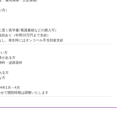
金・雇用保険・労災保険)
/月）
に置く医学書/看護書籍などの購入可）
負担あり（年間10万円まで支給）
なし、発生時にはオンコール手当別途支給
ない方
験がある方
神科・泌尿器科
ある方
な方
4年1月～4月
わせて開院時期は調整いたします