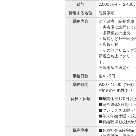
給与
2,000万円 ～ 2,40
待遇する地位
院長候補
勤務内容
訪問診療、院長業務
・患者宅に訪問して
・多職種との連携
・病院など外部医療
・広報活動
・その他クリニック
新規立ち上げクリニ
す。
開院場所の選定や、
勤務日数
週4～5日
勤務時間
9:00～18:00（実
※変更の可能性あり
休日・休暇
■年間休日120日以
■完全週休2日制(土日
■フレックス休暇（
■年末年始休暇（12
■有給取得 (入社6か
福利厚生
■各種社会保険完備