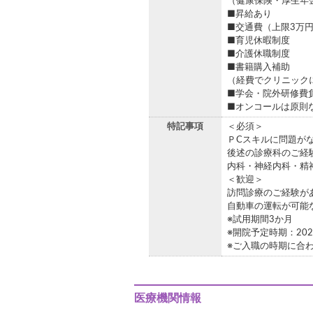
（健康保険・厚生年
■昇給あり
■交通費（上限3万円
■育児休暇制度
■介護休職制度
■書籍購入補助
（経費でクリニック
■学会・院外研修費
■オンコールは原則
特記事項
＜必須＞
ＰCスキルに問題が
後述の診療科のご経
内科・神経内科・精
＜歓迎＞
訪問診療のご経験が
自動車の運転が可能
※試用期間3か月
※開院予定時期：202
※ご入職の時期に合
医療機関情報