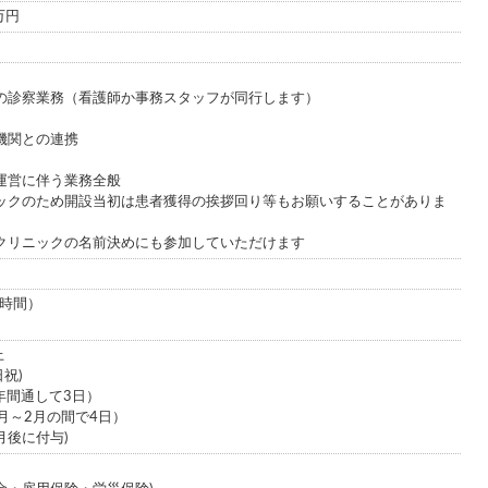
0万円
の診察業務（看護師か事務スタッフが同行します）
機関との連携
運営に伴う業務全般
ックのため開設当初は患者獲得の挨拶回り等もお願いすることがありま
クリニックの名前決めにも参加していただけます
働8時間）
上
祝)
年間通して3日）
月～2月の間で4日）
月後に付与)