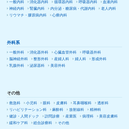
一般内科
消化器内科
循環器内科
呼吸器内科
血液内科
神経内科
腎臓内科
内分泌・糖尿病・代謝内科
老人内科
リウマチ・膠原病内科
心療内科
外科系
一般外科
消化器外科
心臓血管外科
呼吸器外科
脳神経外科
整形外科
産婦人科
婦人科
形成外科
乳腺外科
泌尿器科
美容外科
その他
救急科
小児科
眼科
皮膚科
耳鼻咽喉科
透析科
リハビリテーション科
麻酔科
放射線科
精神科
健診・人間ドック
訪問診療
産業医
病理科
美容皮膚科
緩和ケア科
総合診療科
その他