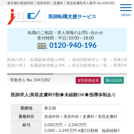
東京都の形成外科 / 美容外科 / 皮膚科 / 美容皮膚科求人案件 No.1041282
MENU
医師転職支援サービス
転職のご相談・求人情報のお問い合わせ
受付時間：平日/10:00～18:00
0120-940-196
医師の求人・転職募集情報はJMC
地域別医師求人一覧
関東の医師
形成外科の
医師の求人・転職募集情報はJMC
科目別医師求人一覧
常勤求人 No. 1041282
女性医師必見
週4日以内
医師求人|美容皮膚科9割◆未経験OK◆指導体制あり
勤務地
東京都
募集科目
形成外科 / 美容外科 / 皮膚科 / 美容皮膚科
給与
2,000万円 ～ 2,240万円
2,000～2,240万円 ※週5日勤務、臨床経験5