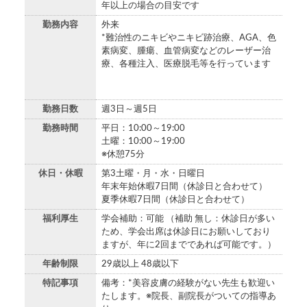
年以上の場合の目安です
勤務内容
外来
*難治性のニキビやニキビ跡治療、AGA、色
素病変、腫瘍、血管病変などのレーザー治
療、各種注入、医療脱毛等を行っています
勤務日数
週3日～週5日
勤務時間
平日：10:00～19:00
土曜：10:00～19:00
※休憩75分
休日・休暇
第3土曜・月・水・日曜日
年末年始休暇7日間（休診日と合わせて）
夏季休暇7日間（休診日と合わせて）
福利厚生
学会補助：可能 （補助 無し：休診日が多い
ため、学会出席は休診日にお願いしており
ますが、年に2回までであれば可能です。）
年齢制限
29歳以上 48歳以下
特記事項
備考：*美容皮膚の経験がない先生も歓迎い
たします。※院長、副院長がついての指導あ