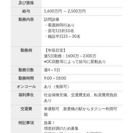
及び資格
給与
1,600万円 ～ 2,500万円
勤務内容
訪問診療
・看護師同行あり
・居宅1日約10名
・施設半日25～30名
勤務例
【年収目安】
週5日勤務：1600万～2300万
※OC回数等によって給与に変動あり
勤務日数
週4～5日
勤務時間
9:00～18:00
オンコール
あり（免除可）
福利厚生
社会保険完備、交通費支給、転居費用負担
あり
交通費
車通勤可 新豊橋の駅からタクシー利用可
能
特記事項
急募！
増患好調のため募集