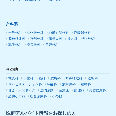
外科系
一般外科
消化器外科
心臓血管外科
呼吸器外科
脳神経外科
整形外科
産婦人科
婦人科
形成外科
乳腺外科
泌尿器科
美容外科
その他
救急科
小児科
眼科
皮膚科
耳鼻咽喉科
透析科
リハビリテーション科
麻酔科
放射線科
精神科
健診・人間ドック
訪問診療
産業医
病理科
美容皮膚科
緩和ケア科
総合診療科
その他
医師アルバイト情報をお探しの方