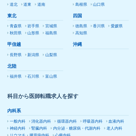
道北
道東
道南
島根県
山口県
東北
四国
青森県
岩手県
宮城県
徳島県
香川県
愛媛県
秋田県
山形県
福島県
高知県
甲信越
沖縄
長野県
新潟県
山梨県
北陸
福井県
石川県
富山県
科目から医師転職求人を探す
内科系
一般内科
消化器内科
循環器内科
呼吸器内科
血液内科
神経内科
腎臓内科
内分泌・糖尿病・代謝内科
老人内科
リウマチ・膠原病内科
心療内科