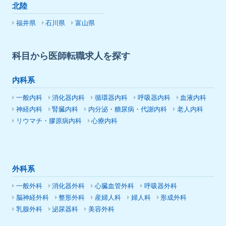
北陸
福井県
石川県
富山県
科目から医師転職求人を探す
内科系
一般内科
消化器内科
循環器内科
呼吸器内科
血液内科
神経内科
腎臓内科
内分泌・糖尿病・代謝内科
老人内科
リウマチ・膠原病内科
心療内科
外科系
一般外科
消化器外科
心臓血管外科
呼吸器外科
脳神経外科
整形外科
産婦人科
婦人科
形成外科
乳腺外科
泌尿器科
美容外科