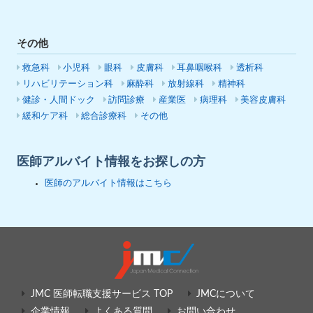
その他
救急科
小児科
眼科
皮膚科
耳鼻咽喉科
透析科
リハビリテーション科
麻酔科
放射線科
精神科
健診・人間ドック
訪問診療
産業医
病理科
美容皮膚科
緩和ケア科
総合診療科
その他
医師アルバイト情報をお探しの方
医師のアルバイト情報はこちら
JMC 医師転職支援サービス TOP
JMCについて
企業情報
よくある質問
お問い合わせ