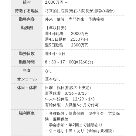
給与
2,000万円 ～
待遇する地位
将来的に院長(現在の院長が退職の場合）
勤務内容
外来 健診 専門外来 予防接種
勤務例
【年収目安】
週4日勤務 2000万円
週4.5日勤務 2150万円
週5日勤務 2300万円
勤務日数
週4日～5日
勤務時間
8：30～17：00(休憩60分）
当直
なし
オンコール
基本なし
休日・休暇
日曜 祝日(相談の上決定）
夏季休暇 8/16～8/15
年末年始休暇 12/29～1/3
有給休暇 入職後6ヶ月で付与
福利厚生
・各種保険：健康保険 厚生年金 労災保
険 雇用保険
・学会参加：年2回まで補助あり
・引っ越し手当：あり（金額は要相談）