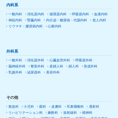
内科系
一般内科
消化器内科
循環器内科
呼吸器内科
血液内科
神経内科
腎臓内科
内分泌・糖尿病・代謝内科
老人内科
リウマチ・膠原病内科
心療内科
外科系
一般外科
消化器外科
心臓血管外科
呼吸器外科
脳神経外科
整形外科
産婦人科
婦人科
形成外科
乳腺外科
泌尿器科
美容外科
その他
救急科
小児科
眼科
皮膚科
耳鼻咽喉科
透析科
リハビリテーション科
麻酔科
放射線科
精神科