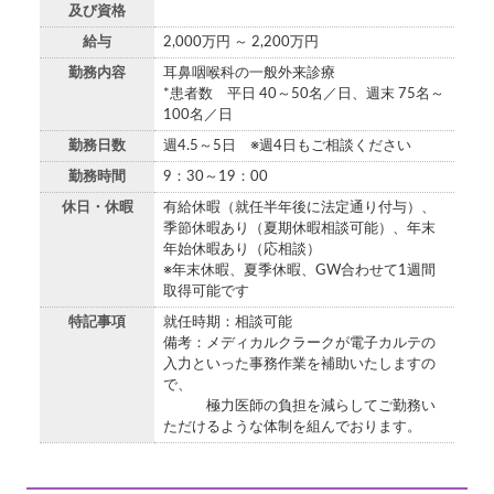
及び資格
給与
2,000万円 ～ 2,200万円
勤務内容
耳鼻咽喉科の一般外来診療
*患者数 平日 40～50名／日、週末 75名～
100名／日
勤務日数
週4.5～5日 ※週4日もご相談ください
勤務時間
9：30～19：00
休日・休暇
有給休暇（就任半年後に法定通り付与）、
季節休暇あり（夏期休暇相談可能）、年末
年始休暇あり（応相談）
※年末休暇、夏季休暇、GW合わせて1週間
取得可能です
特記事項
就任時期：相談可能
備考：メディカルクラークが電子カルテの
入力といった事務作業を補助いたしますの
で、
極力医師の負担を減らしてご勤務い
ただけるような体制を組んでおります。