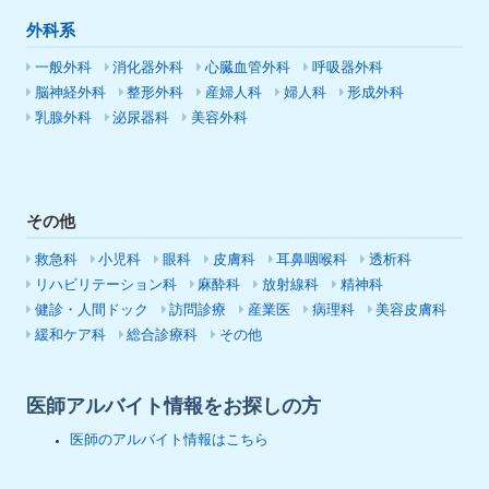
外科系
一般外科
消化器外科
心臓血管外科
呼吸器外科
脳神経外科
整形外科
産婦人科
婦人科
形成外科
乳腺外科
泌尿器科
美容外科
その他
救急科
小児科
眼科
皮膚科
耳鼻咽喉科
透析科
リハビリテーション科
麻酔科
放射線科
精神科
健診・人間ドック
訪問診療
産業医
病理科
美容皮膚科
緩和ケア科
総合診療科
その他
医師アルバイト情報をお探しの方
医師のアルバイト情報はこちら