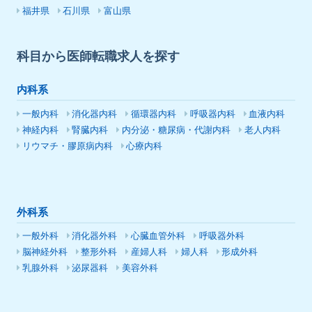
福井県
石川県
富山県
科目から医師転職求人を探す
内科系
一般内科
消化器内科
循環器内科
呼吸器内科
血液内科
神経内科
腎臓内科
内分泌・糖尿病・代謝内科
老人内科
リウマチ・膠原病内科
心療内科
外科系
一般外科
消化器外科
心臓血管外科
呼吸器外科
脳神経外科
整形外科
産婦人科
婦人科
形成外科
乳腺外科
泌尿器科
美容外科