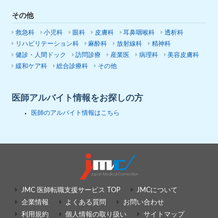
その他
救急科
小児科
眼科
皮膚科
耳鼻咽喉科
透析科
リハビリテーション科
麻酔科
放射線科
精神科
健診・人間ドック
訪問診療
産業医
病理科
美容皮膚科
緩和ケア科
総合診療科
その他
医師アルバイト情報をお探しの方
医師のアルバイト情報はこちら
JMC 医師転職支援サービス TOP
JMCについて
企業情報
よくある質問
お問い合わせ
利用規約
個人情報の取り扱い
サイトマップ