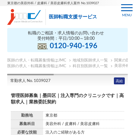
東京都の美容外科 / 皮膚科 / 美容皮膚科求人案件 No.1039027
MENU
医師転職支援サービス
転職のご相談・求人情報のお問い合わせ
受付時間：平日/10:00～18:00
0120-940-196
医師の求人・転職募集情報はJMC
地域別医師求人一覧
関東の医師
美容外科医
医師の求人・転職募集情報はJMC
科目別医師求人一覧
常勤求人 No. 1039027
高給
管理医師募集｜墨田区｜注入専門のクリニックです｜高
額求人｜業務委託契約
勤務地
東京都
募集科目
美容外科 / 皮膚科 / 美容皮膚科
必要な技能
注入のご経験がある方