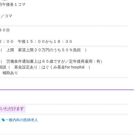
前午後各１コマ
名／コマ
３０分
２：００ 午後１５：００から１８：３０
（ 上限 家賃上限２０万円のうち５０％負担 ）
 労働条件通知書上は６５歳ですが／定年後再雇用：有）
 基金設定あり：はぐくみ基金for hospital ）
 補助あり
覧いただけます
一般内科の医師求人