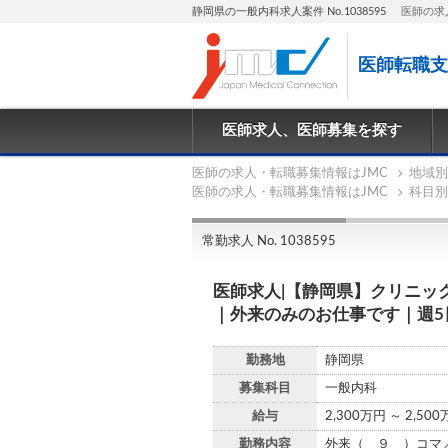
静岡県の一般内科求人案件 No.1038595
医師の求
医師転職支
医師求人、医師募集を探す
医師の求人・転職募集情報はJMC
地域別
医師の求人・転職募集情報はJMC
科目別
常勤求人 No. 1038595
医師求人|【静岡県】クリニッ
｜外来のみのお仕事です｜週5日
勤務地
静岡県
募集科目
一般内科
給与
2,300万円 ～ 2,50
勤務内容
外来（ ９ ）コマ