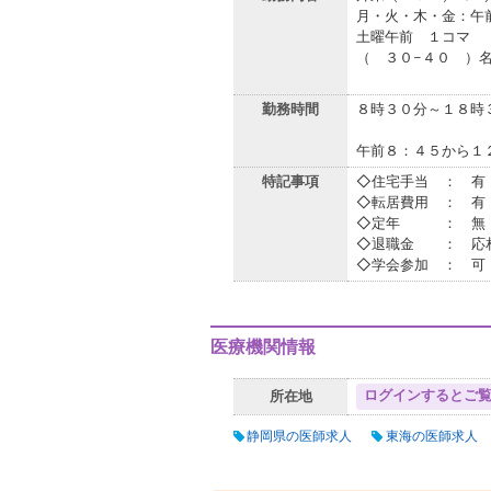
月・火・木・金：午
土曜午前 １コマ
（ ３０−４０ ）
勤務時間
８時３０分～１８時
午前８：４５から１
特記事項
◇住宅手当 ： 有
◇転居費用 ： 有
◇定年 ： 無（
◇退職金 ： 応相談（
◇学会参加 ： 可
医療機関情報
ログインするとご
所在地
静岡県の医師求人
東海の医師求人