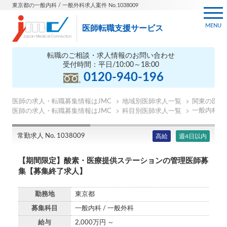
東京都の一般内科 / 一般外科求人案件 No.1038009
MENU
医師転職支援サービス
転職のご相談・求人情報のお問い合わせ
受付時間：平日/10:00～18:00
0120-940-196
医師の求人・転職募集情報はJMC
地域別医師求人一覧
関東の医師
一般内科の
医師の求人・転職募集情報はJMC
科目別医師求人一覧
常勤求人 No. 1038009
高給
週4日以内
【期間限定】酸素・医療提供ステーションの管理医師募
集【募集終了求人】
勤務地
東京都
募集科目
一般内科 / 一般外科
給与
2,000万円 ～