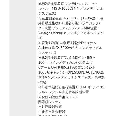
乳房X線撮影装置 マンモレックス ペ・
ル・ル MGU-1000D(キヤノンメディカル
システムズ)
骨密度測定装置 Horizon Ci （ DEXA法 ・海
綿骨構造指標TBS測定可能）(ホロジック)
MRI装置 プレミアム1.5テスラMRI装置・
Vantage Orian(キヤノンメディカルシステム
ズ)
血管造影装置 Ｘ線循環器診断システム
Alphenix INFX-8000V(キヤノンメディカル
システムズ)
回診X線撮影装置(2台) IMC-40・IMC-
100(キヤノンメディカルシステムズ)
Cアーム型外科用X線TV装置(2台) SXT-
1000A(キヤノン)・OPESCOPE ACTENO(島
津) (キヤノンメディカルシステムズ・島津製
作所)
体外衝撃波結石破砕装置 DELTA Ⅱ(ドルニエ)
フルデジタル全身超音波診断装置
内視鏡内視鏡手術システム
関節鏡システム
自動呼吸器装置
生化学自動分析器