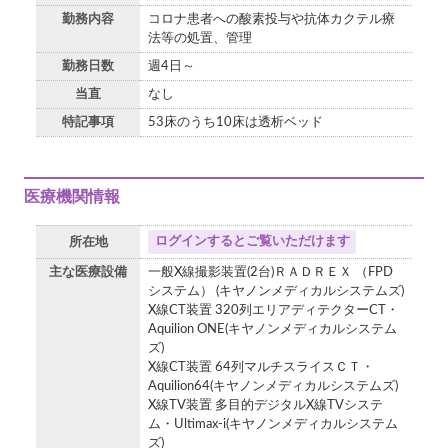
勤務内容
コロナ患者への酸素投与や抗体カクテル療
法等の処置、管理
勤務日数
週4日～
当直
なし
特記事項
53床のうち10床は透析ベッド
医療機関情報
ログインするとご覧いただけます
所在地
主な医療設備
一般X線撮影装置(2台)ＲＡＤＲＥＸ （FPD
システム） (キヤノンメディカルシステムズ)
X線CT装置 320列エリアディテクターCT・
Aquilion ONE(キヤノンメディカルシステム
ズ)
X線CT装置 64列マルチスライスＣＴ・
Aquilion64(キヤノンメディカルシステムズ)
X線TV装置 多目的デジタルX線TVシステ
ム・Ultimax-i(キヤノンメディカルシステム
ズ)