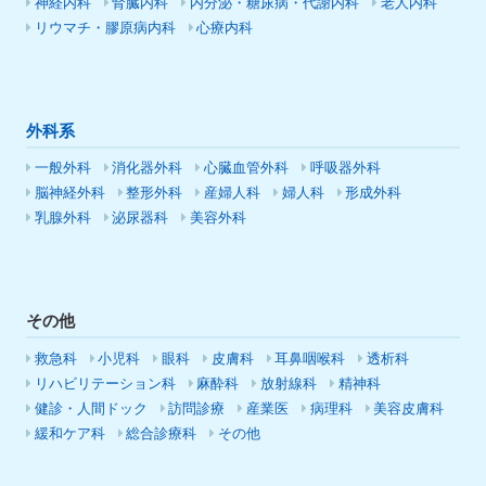
神経内科
腎臓内科
内分泌・糖尿病・代謝内科
老人内科
リウマチ・膠原病内科
心療内科
外科系
一般外科
消化器外科
心臓血管外科
呼吸器外科
脳神経外科
整形外科
産婦人科
婦人科
形成外科
乳腺外科
泌尿器科
美容外科
その他
救急科
小児科
眼科
皮膚科
耳鼻咽喉科
透析科
リハビリテーション科
麻酔科
放射線科
精神科
健診・人間ドック
訪問診療
産業医
病理科
美容皮膚科
緩和ケア科
総合診療科
その他