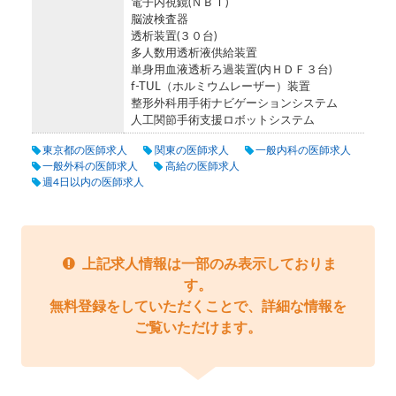
電子内視鏡(ＮＢＩ)
脳波検査器
透析装置(３０台)
多人数用透析液供給装置
単身用血液透析ろ過装置(内ＨＤＦ３台)
f-TUL（ホルミウムレーザー）装置
整形外科用手術ナビゲーションシステム
人工関節手術支援ロボットシステム
東京都の医師求人
関東の医師求人
一般内科の医師求人
一般外科の医師求人
高給の医師求人
週4日以内の医師求人
上記求人情報は一部のみ表示しておりま
す。
無料登録をしていただくことで、詳細な情報を
ご覧いただけます。