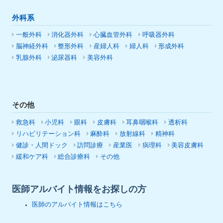
外科系
一般外科
消化器外科
心臓血管外科
呼吸器外科
脳神経外科
整形外科
産婦人科
婦人科
形成外科
乳腺外科
泌尿器科
美容外科
その他
救急科
小児科
眼科
皮膚科
耳鼻咽喉科
透析科
リハビリテーション科
麻酔科
放射線科
精神科
健診・人間ドック
訪問診療
産業医
病理科
美容皮膚科
緩和ケア科
総合診療科
その他
医師アルバイト情報をお探しの方
医師のアルバイト情報はこちら