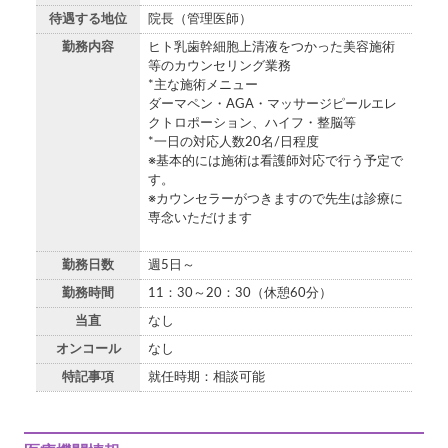
待遇する地位
院長（管理医師）
勤務内容
ヒト乳歯幹細胞上清液をつかった美容施術
等のカウンセリング業務
*主な施術メニュー
ダーマペン・AGA・マッサージピールエレ
クトロポーション、ハイフ・整脳等
*一日の対応人数20名/日程度
※基本的には施術は看護師対応で行う予定で
す。
※カウンセラーがつきますので先生は診療に
専念いただけます
勤務日数
週5日～
勤務時間
11：30～20：30（休憩60分）
当直
なし
オンコール
なし
特記事項
就任時期：相談可能