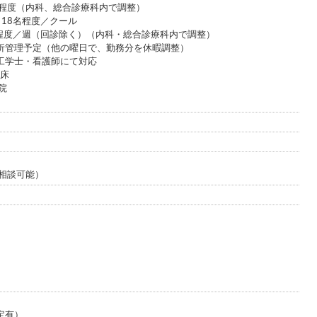
床程度（内科、総合診療科内で調整）
18名程度／クール
マ程度／週（回診除く）（内科・総合診療科内で調整）
析管理予定（他の曜日で、勤務分を休暇調整）
工学士・看護師にて対応
0床
院
は相談可能）
定有）