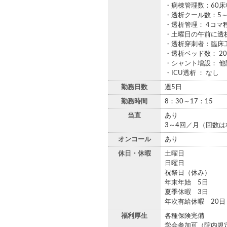
・病棟管理数：60
・透析クール数：5～
・透析管理： 4コ
・土曜日の午前に透
・透析穿刺者：臨床
・透析ベッド数： 2
・シャント増設： 他
・ICU透析 ： なし
勤務日数
週5日
勤務時間
8：30～17：15
当直
あり
3～4回／月（回数
オンコール
あり
休日・休暇
土曜日
日曜日
祝祭日（休み）
年末年始 5日
夏季休暇 3日
年次有給休暇 20日
福利厚生
各種保険完備
学会参加可（院内規