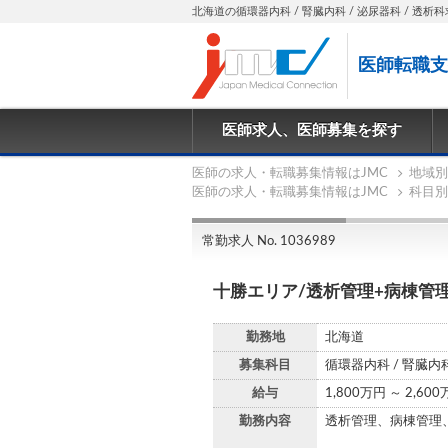
北海道の循環器内科 / 腎臓内科 / 泌尿器科 / 透析科求人
医師転職支
医師求人、医師募集を探す
医師の求人・転職募集情報はJMC
地域別
医師の求人・転職募集情報はJMC
科目別
常勤求人 No. 1036989
十勝エリア/透析管理+病棟管
勤務地
北海道
募集科目
循環器内科 / 腎臓内科
給与
1,800万円 ～ 2,60
勤務内容
透析管理、病棟管理