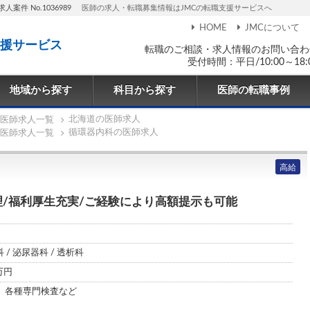
案件 No.1036989
医師の求人・転職募集情報はJMCの転職支援サービスへ
HOME
JMCについて
援サービス
転職のご相談・求人情報のお問い合わ
受付時間：平日/10:00～18:
地域から探す
科目から探す
医師の転職事例
北海道の医師求人
医師求人一覧
循環器内科の医師求人
医師求人一覧
高給
理/福利厚生充実/ご経験により高額提示も可能
 / 泌尿器科 / 透析科
0万円
、各種専門検査など