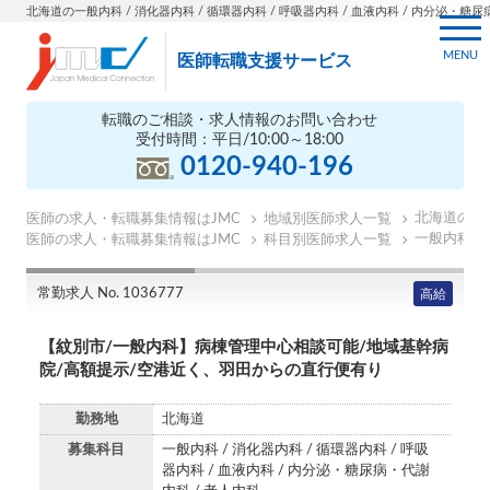
北海道の一般内科 / 消化器内科 / 循環器内科 / 呼吸器内科 / 血液内科 / 内分泌・糖尿病
MENU
医師転職支援サービス
転職のご相談・求人情報のお問い合わせ
受付時間：平日/10:00～18:00
0120-940-196
北海道の医
医師の求人・転職募集情報はJMC
地域別医師求人一覧
一般内科の
医師の求人・転職募集情報はJMC
科目別医師求人一覧
常勤求人 No. 1036777
高給
【紋別市/一般内科】病棟管理中心相談可能/地域基幹病
院/高額提示/空港近く、羽田からの直行便有り
勤務地
北海道
募集科目
一般内科 / 消化器内科 / 循環器内科 / 呼吸
器内科 / 血液内科 / 内分泌・糖尿病・代謝