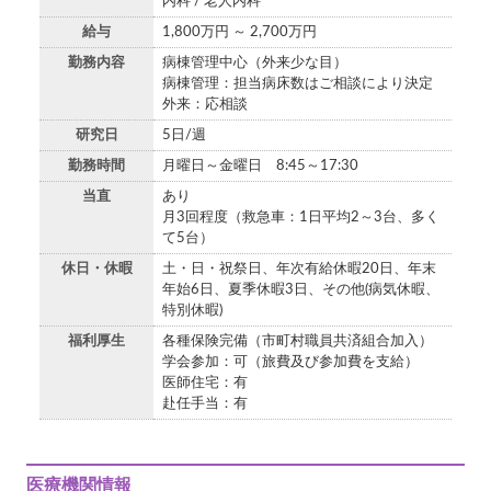
内科 / 老人内科
給与
1,800万円 ～ 2,700万円
勤務内容
病棟管理中心（外来少な目）
病棟管理：担当病床数はご相談により決定
外来：応相談
研究日
5日/週
勤務時間
月曜日～金曜日 8:45～17:30
当直
あり
月3回程度（救急車：1日平均2～3台、多く
て5台）
休日・休暇
土・日・祝祭日、年次有給休暇20日、年末
年始6日、夏季休暇3日、その他(病気休暇、
特別休暇)
福利厚生
各種保険完備（市町村職員共済組合加入）
学会参加：可（旅費及び参加費を支給）
医師住宅：有
赴任手当：有
医療機関情報