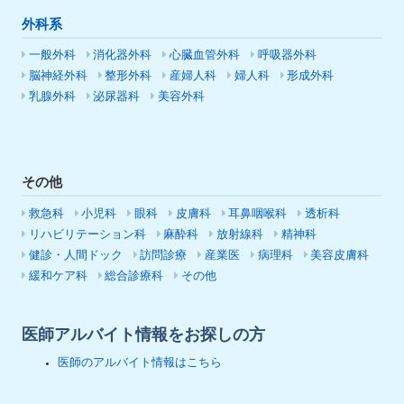
外科系
一般外科
消化器外科
心臓血管外科
呼吸器外科
脳神経外科
整形外科
産婦人科
婦人科
形成外科
乳腺外科
泌尿器科
美容外科
その他
救急科
小児科
眼科
皮膚科
耳鼻咽喉科
透析科
リハビリテーション科
麻酔科
放射線科
精神科
健診・人間ドック
訪問診療
産業医
病理科
美容皮膚科
緩和ケア科
総合診療科
その他
医師アルバイト情報をお探しの方
医師のアルバイト情報はこちら