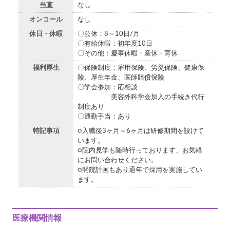
当直
なし
オンコール
なし
休日・休暇
〇公休：8～10日/月
〇有給休暇：初年度10日
〇その他：慶事休暇・産休・育休
福利厚生
〇保険制度：雇用保険、労災保険、健康保
険、厚生年金、医師賠償保険
〇学会参加：応相談
美容外科学会加入の手続き代行
制度あり
〇通勤手当：あり
特記事項
○入職後3ヶ月～6ヶ月は研修期間を設けて
います。
○院内見学も随時行っております、お気軽
にお問い合わせください。
○開院計画もあり通年で採用を実施してい
ます。
医療機関情報