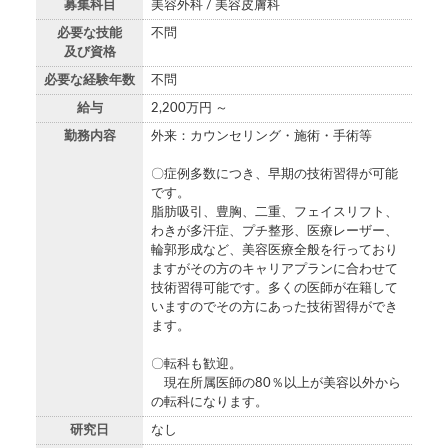
募集科目
美容外科 / 美容皮膚科
必要な技能
不問
及び資格
必要な経験年数
不問
給与
2,200万円 ～
勤務内容
外来：カウンセリング・施術・手術等
〇症例多数につき、早期の技術習得が可能
です。
脂肪吸引、豊胸、二重、フェイスリフト、
わきが多汗症、プチ整形、医療レーザー、
輪郭形成など、美容医療全般を行っており
ますがその方のキャリアプランに合わせて
技術習得可能です。多くの医師が在籍して
いますのでその方にあった技術習得ができ
ます。
〇転科も歓迎。
現在所属医師の80％以上が美容以外から
の転科になります。
研究日
なし