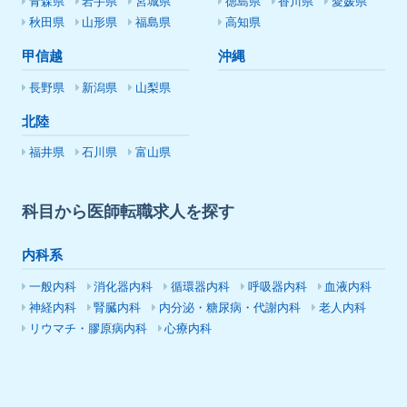
青森県
岩手県
宮城県
徳島県
香川県
愛媛県
秋田県
山形県
福島県
高知県
甲信越
沖縄
長野県
新潟県
山梨県
北陸
福井県
石川県
富山県
科目から医師転職求人を探す
内科系
一般内科
消化器内科
循環器内科
呼吸器内科
血液内科
神経内科
腎臓内科
内分泌・糖尿病・代謝内科
老人内科
リウマチ・膠原病内科
心療内科