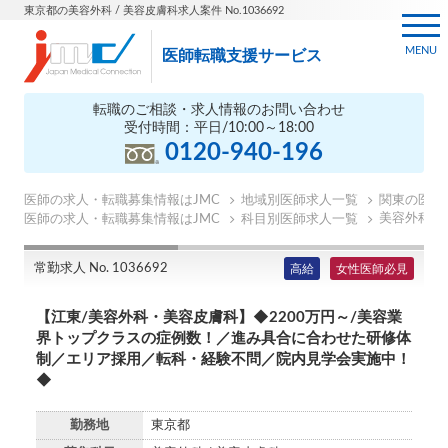
東京都の美容外科 / 美容皮膚科求人案件 No.1036692
MENU
医師転職支援サービス
転職のご相談・求人情報のお問い合わせ
受付時間：平日/10:00～18:00
0120-940-196
医師の求人・転職募集情報はJMC
地域別医師求人一覧
関東の医師
美容外科医
医師の求人・転職募集情報はJMC
科目別医師求人一覧
常勤求人 No. 1036692
高給
女性医師必見
【江東/美容外科・美容皮膚科】◆2200万円～/美容業
界トップクラスの症例数！／進み具合に合わせた研修体
制／エリア採用／転科・経験不問／院内見学会実施中！
◆
勤務地
東京都