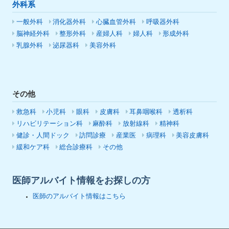
外科系
一般外科
消化器外科
心臓血管外科
呼吸器外科
脳神経外科
整形外科
産婦人科
婦人科
形成外科
乳腺外科
泌尿器科
美容外科
その他
救急科
小児科
眼科
皮膚科
耳鼻咽喉科
透析科
リハビリテーション科
麻酔科
放射線科
精神科
健診・人間ドック
訪問診療
産業医
病理科
美容皮膚科
緩和ケア科
総合診療科
その他
医師アルバイト情報をお探しの方
医師のアルバイト情報はこちら