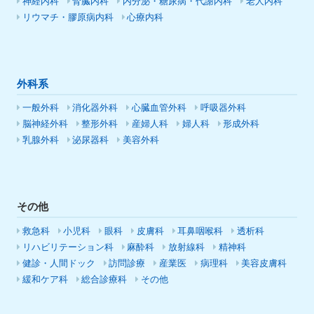
神経内科
腎臓内科
内分泌・糖尿病・代謝内科
老人内科
リウマチ・膠原病内科
心療内科
外科系
一般外科
消化器外科
心臓血管外科
呼吸器外科
脳神経外科
整形外科
産婦人科
婦人科
形成外科
乳腺外科
泌尿器科
美容外科
その他
救急科
小児科
眼科
皮膚科
耳鼻咽喉科
透析科
リハビリテーション科
麻酔科
放射線科
精神科
健診・人間ドック
訪問診療
産業医
病理科
美容皮膚科
緩和ケア科
総合診療科
その他