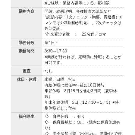
※ご経験・業務内容等による。応相談
勤務内容
問診、結果説明、各種検査の読影など
*読影内容：1次チェック（胸部、胃透視）※
マンモは外科医師が対応 、2次チェックは
外部委託。
*外来受診者数 ： 25名程／コマ
勤務日数
週4日～
勤務時間
8:30～17:30
※業務が終われば、定時前に帰宅することが
可能です。
当直
なし
休日・休暇
水曜、日曜、祝日
有給休暇は就任半年後に10日付与
季節休暇 8月15日を含む3日間（夏季休
暇）
年末年始休暇 5日（12／30～1／3）※特
別休暇として付与
福利厚生
◇ 育児休暇 ： 有り
◇ 保育費補助： 無し（院内に保育施設有
り）
◇ 学会参加可能（出張扱い、年3回まで費