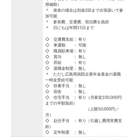
用補助）
＊ 発表の場合は別途2回まで出張扱いで参
加可能
＊ 参加費、交通費、宿泊費を負担
＊ 日にちは年間15日まで
◇ 交通費支給： 有り
◇ 車通勤 ： 可能
◇ 職員駐車場： 有り
◇ 賞与 ： 無し
◇ 昇給 ： 有り
◇ 退職金制度： 無し
＊ ただし広島県病院企業年金基金の退職
一時金受給可能
◇ 扶養手当 ： 無し
◇ 宿舎 ： 無し
◇ 住宅手当 ： 有り（月家賃100,000円
までの半額負担）
（上限50,000円／
月）
◇ 赴任手当 ： 有り（引越し費用実費支
給）
◇ 定年制度 ： 無し