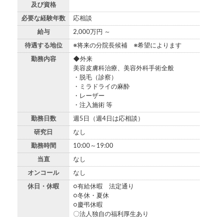
及び資格
必要な経験年数
応相談
給与
2,000万円 ～
待遇する地位
※将来の分院長候補 ※希望によります
勤務内容
◆外来
美容皮膚科治療、美容外科手術全般
・脱毛（診察）
・ミラドライの麻酔
・レーザー
・注入施術 等
勤務日数
週5日（週4日は応相談）
研究日
なし
勤務時間
10:00～19:00
当直
なし
オンコール
なし
休日・休暇
○有給休暇 法定通り
○冬休・夏休
○慶弔休暇
〇法人独自の福利厚生あり