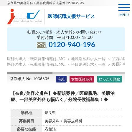
奈良県の美容外科 / 美容皮膚科求人案件 No.1036635
MENU
医師転職支援サービス
転職のご相談・求人情報のお問い合わせ
受付時間：平日/10:00～18:00
0120-940-196
医師の求人・転職募集情報はJMC
地域別医師求人一覧
関西の医師
美容外科医
医師の求人・転職募集情報はJMC
科目別医師求人一覧
常勤求人 No. 1036635
高給
女性医師必見
ゆったり勤務
【奈良/美容皮膚科】◆新規案件／医療脱毛、美肌治
療、一部美容外科も幅広く／分院長候補募集！◆
勤務地
奈良県
募集科目
美容外科 / 美容皮膚科
必要な技能
応相談