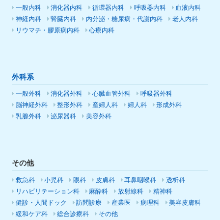
一般内科
消化器内科
循環器内科
呼吸器内科
血液内科
神経内科
腎臓内科
内分泌・糖尿病・代謝内科
老人内科
リウマチ・膠原病内科
心療内科
外科系
一般外科
消化器外科
心臓血管外科
呼吸器外科
脳神経外科
整形外科
産婦人科
婦人科
形成外科
乳腺外科
泌尿器科
美容外科
その他
救急科
小児科
眼科
皮膚科
耳鼻咽喉科
透析科
リハビリテーション科
麻酔科
放射線科
精神科
健診・人間ドック
訪問診療
産業医
病理科
美容皮膚科
緩和ケア科
総合診療科
その他