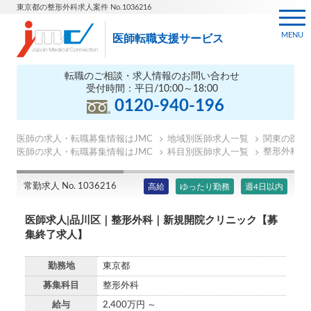
東京都の整形外科求人案件 No.1036216
MENU
医師転職支援サービス
転職のご相談・求人情報のお問い合わせ
受付時間：平日/10:00～18:00
0120-940-196
医師の求人・転職募集情報はJMC
地域別医師求人一覧
関東の医師
整形外科の
医師の求人・転職募集情報はJMC
科目別医師求人一覧
常勤求人 No. 1036216
高給
ゆったり勤務
週4日以内
医師求人|品川区｜整形外科｜新規開院クリニック【募
集終了求人】
勤務地
東京都
募集科目
整形外科
給与
2,400万円 ～