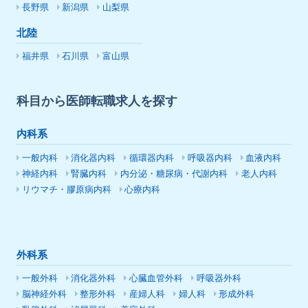
長野県
新潟県
山梨県
北陸
福井県
石川県
富山県
科目から医師転職求人を探す
内科系
一般内科
消化器内科
循環器内科
呼吸器内科
血液内科
神経内科
腎臓内科
内分泌・糖尿病・代謝内科
老人内科
リウマチ・膠原病内科
心療内科
外科系
一般外科
消化器外科
心臓血管外科
呼吸器外科
脳神経外科
整形外科
産婦人科
婦人科
形成外科