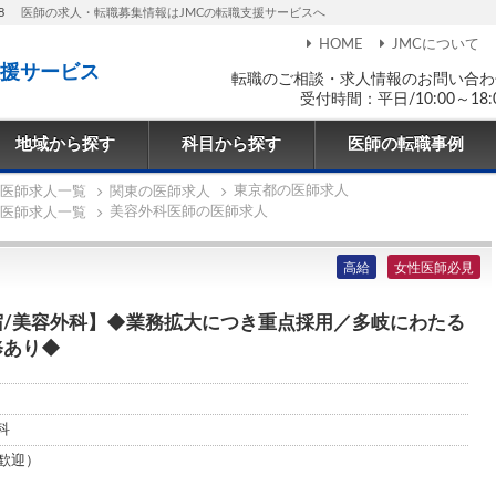
8
医師の求人・転職募集情報はJMCの転職支援サービスへ
HOME
JMCについて
援サービス
転職のご相談・求人情報のお問い合わ
受付時間：平日/10:00～18:
地域から探す
科目から探す
医師の転職事例
東京都の医師求人
医師求人一覧
関東の医師求人
美容外科医師の医師求人
医師求人一覧
高給
女性医師必見
宿/美容外科】◆業務拡大につき重点採用／多岐にわたる
修あり◆
科
歓迎）