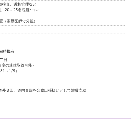
種検査、透析管理など
、20～25名程度/コマ
程度（常勤医師で分担）
回待機有
休二日
程度の連休取得可能）
31～1/5）
道外３回、道内６回を公務出張扱いとして旅費支給