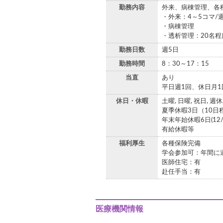
勤務内容
外来、病棟管理、各
・外来：4～5コマ/週
・病棟管理
・透析管理：20名
勤務日数
週5日
勤務時間
8：30～17：15
当直
あり
平日週1回、休日月1
休日・休暇
土曜, 日曜, 祝日, 週
夏季休暇3日（10日
年末年始休暇6日(12/
有給休暇等
福利厚生
各種保険完備
学会参加可：年間に
医師住宅：有
赴任手当：有
医療機関情報