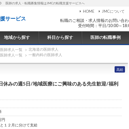
0
医師の求人・転職募集情報はJMCの転職支援サービスへ
HOME
JMCについて
援サービス
転職のご相談・求人情報のお問い合わ
受付時間：平日/10:00～18:
地域から探す
科目から探す
医師の転職事例
北海道の医師求人
医師求人一覧
一般内科の医師求人
医師求人一覧
高給
日休みの週5日/地域医療にご興味のある先生歓迎/福利
科
0万円
月と１２月に分けて支給