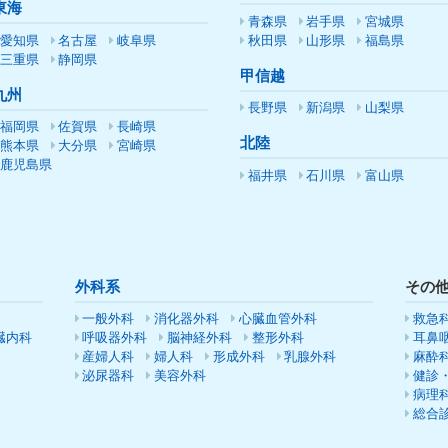
東海
青森県
岩手県
宮城県
愛知県
名古屋
岐阜県
秋田県
山形県
福島県
三重県
静岡県
甲信越
九州
長野県
新潟県
山梨県
福岡県
佐賀県
長崎県
北陸
熊本県
大分県
宮崎県
鹿児島県
福井県
石川県
富山県
外科系
その
一般外科
消化器外科
心臓血管外科
救急
臓内科
呼吸器外科
脳神経外科
整形外科
耳鼻
産婦人科
婦人科
形成外科
乳腺外科
麻酔
泌尿器科
美容外科
健診
病理
総合