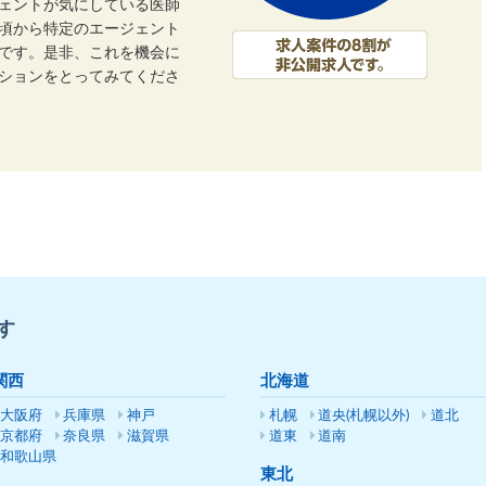
ェントが気にしている医師
頃から特定のエージェント
です。是非、これを機会に
ーションをとってみてくださ
す
関西
北海道
大阪府
兵庫県
神戸
札幌
道央(札幌以外)
道北
京都府
奈良県
滋賀県
道東
道南
和歌山県
東北