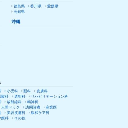
徳島県
香川県
愛媛県
高知県
沖縄
他
科
小児科
眼科
皮膚科
咽喉科
透析科
リハビリテーション科
科
放射線科
精神科
・人間ドック
訪問診療
産業医
科
美容皮膚科
緩和ケア科
診療科
その他