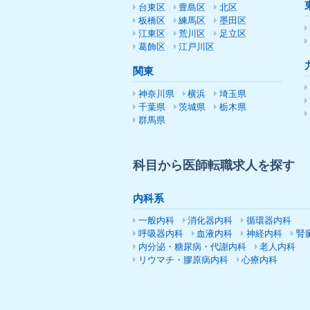
台東区
豊島区
北区
板橋区
練馬区
墨田区
江東区
荒川区
足立区
葛飾区
江戸川区
関東
神奈川県
横浜
埼玉県
千葉県
茨城県
栃木県
群馬県
科目から医師転職求人を探す
内科系
一般内科
消化器内科
循環器内科
呼吸器内科
血液内科
神経内科
腎
内分泌・糖尿病・代謝内科
老人内科
リウマチ・膠原病内科
心療内科