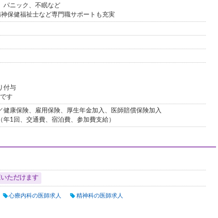
、パニック、不眠など
精神保健福祉士など専門職サポートも充実
り付与
％です
／健康保険、雇用保険、厚生年金加入、医師賠償保険加入
（年1回、交通費、宿泊費、参加費支給）
覧いただけます
心療内科の医師求人
精神科の医師求人