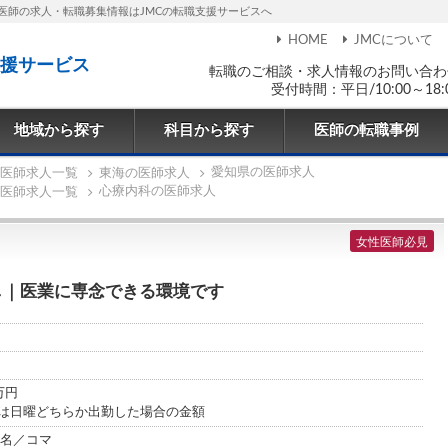
医師の求人・転職募集情報はJMCの転職支援サービスへ
HOME
JMCについて
援サービス
転職のご相談・求人情報のお問い合わ
受付時間：平日/10:00～18:
地域から探す
科目から探す
医師の転職事例
愛知県の医師求人
医師求人一覧
東海の医師求人
心療内科の医師求人
医師求人一覧
女性医師必見
し｜医業に専念できる環境です
0万円
くは日曜どちらか出勤した場合の金額
0名／コマ