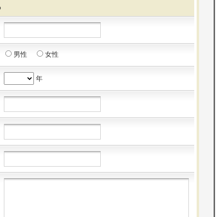
る
男性
女性
年