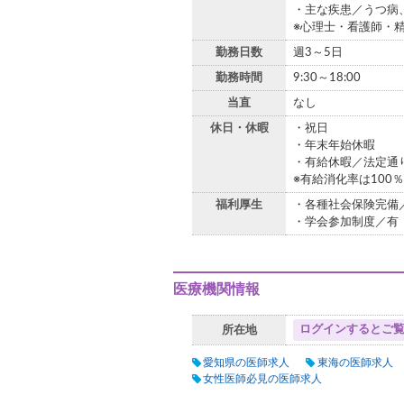
・主な疾患／うつ病
※心理士・看護師・
勤務日数
週3～5日
勤務時間
9:30～18:00
当直
なし
休日・休暇
・祝日
・年末年始休暇
・有給休暇／法定通
※有給消化率は100
福利厚生
・各種社会保険完備
・学会参加制度／有
医療機関情報
ログインするとご
所在地
愛知県の医師求人
東海の医師求人
女性医師必見の医師求人