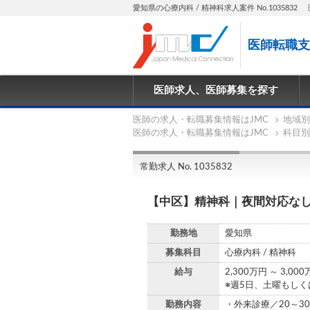
愛知県の心療内科 / 精神科求人案件 No.1035832
医師転職支
医師求人、医師募集を探す
医師の求人・転職募集情報はJMC
地域別
医師の求人・転職募集情報はJMC
科目別
常勤求人 No. 1035832
【中区】精神科｜夜間対応な
勤務地
愛知県
募集科目
心療内科 / 精神科
給与
2,300万円 ～ 3,00
※週5日、土曜もし
勤務内容
・外来診療／20～3