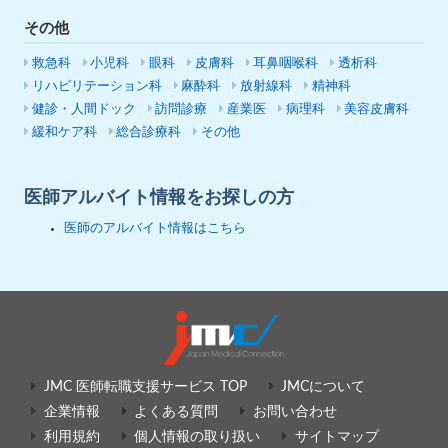
その他
救急科
小児科
眼科
皮膚科
耳鼻咽喉科
透析科
リハビリテーション科
麻酔科
放射線科
精神科
健診・人間ドック
訪問診療
産業医
病理科
美容皮膚科
緩和ケア科
総合診療科
その他
医師アルバイト情報をお探しの方
医師のアルバイト情報はこちら
JMC 医師転職支援サービス TOP
JMCについて
企業情報
よくある質問
お問い合わせ
利用規約
個人情報の取り扱い
サイトマップ