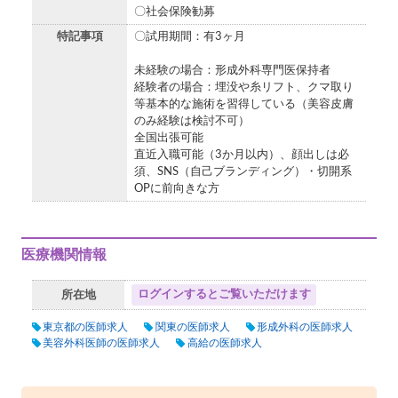
〇社会保険勧募
特記事項
〇試用期間：有3ヶ月
未経験の場合：形成外科専門医保持者
経験者の場合：埋没や糸リフト、クマ取り
等基本的な施術を習得している（美容皮膚
のみ経験は検討不可）
全国出張可能
直近入職可能（3か月以内）、顔出しは必
須、SNS（自己ブランディング）・切開系
OPに前向きな方
医療機関情報
ログインするとご覧いただけます
所在地
東京都の医師求人
関東の医師求人
形成外科の医師求人
美容外科医師の医師求人
高給の医師求人