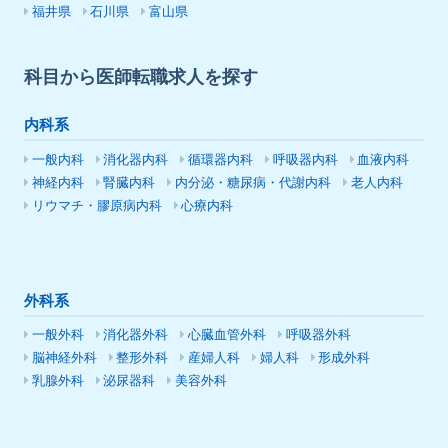
福井県
石川県
富山県
科目から医師転職求人を探す
内科系
一般内科
消化器内科
循環器内科
呼吸器内科
血液内科
神経内科
腎臓内科
内分泌・糖尿病・代謝内科
老人内科
リウマチ・膠原病内科
心療内科
外科系
一般外科
消化器外科
心臓血管外科
呼吸器外科
脳神経外科
整形外科
産婦人科
婦人科
形成外科
乳腺外科
泌尿器科
美容外科