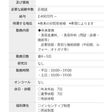
及び資格
必要な経験年数
応相談
給与
2,400万円 ～
待遇する地位
※将来の分院長候補 ※希望によります
勤務内容
◆外来業務
・美容皮膚科、・美容外科（問診・診療・
施術等）
必要技能：骨切り施術経験（中顔面、ル
フォー、オトガイ等）
勤務日数
週4～5日
研究日
なし
勤務時間
・平日：10:00～19:00
・土日：10:00～19:00
オンコール
なし
休日・休暇
〇年末年始 7日
〇夏季休暇 7日
〇有給休暇
福利厚生
〇インセンティブ制度
〇昇給制度