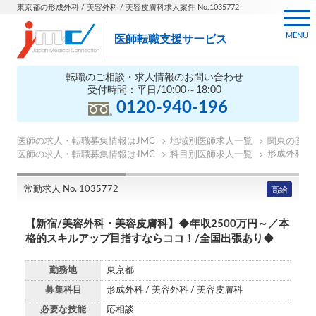
東京都の形成外科 / 美容外科 / 美容皮膚科求人案件 No.1035772
MENU
医師転職支援サービス
転職のご相談・求人情報のお問い合わせ
受付時間：平日/10:00～18:00
0120-940-196
医師の求人・転職募集情報はJMC
地域別医師求人一覧
関東の医師
形成外科の
医師の求人・転職募集情報はJMC
科目別医師求人一覧
常勤求人 No. 1035772
高給
【新宿/美容外科・美容皮膚科】◆年収2500万円～／本
格的スキルアップ目指すならココ！/全国出張あり◆
勤務地
東京都
募集科目
形成外科 / 美容外科 / 美容皮膚科
必要な技能
応相談