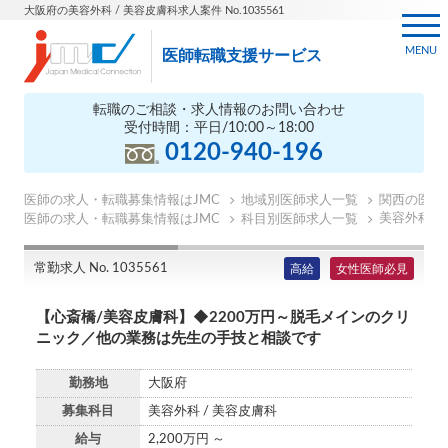
大阪府の美容外科 / 美容皮膚科求人案件 No.1035561
MENU
医師転職支援サービス
転職のご相談・求人情報のお問い合わせ
受付時間：平日/10:00～18:00
0120-940-196
医師の求人・転職募集情報はJMC
地域別医師求人一覧
関西の医師
美容外科医
医師の求人・転職募集情報はJMC
科目別医師求人一覧
常勤求人 No. 1035561
高給
女性医師必見
【心斎橋/美容皮膚科】◆2200万円～脱毛メインのクリ
ニック／他の業務は先生の手技と相談です
勤務地
大阪府
募集科目
美容外科 / 美容皮膚科
給与
2,200万円 ～