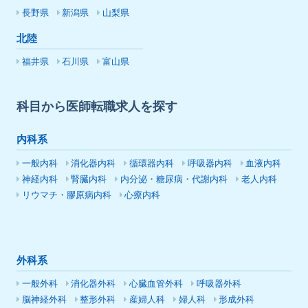
長野県
新潟県
山梨県
北陸
福井県
石川県
富山県
科目から医師転職求人を探す
内科系
一般内科
消化器内科
循環器内科
呼吸器内科
血液内科
神経内科
腎臓内科
内分泌・糖尿病・代謝内科
老人内科
リウマチ・膠原病内科
心療内科
外科系
一般外科
消化器外科
心臓血管外科
呼吸器外科
脳神経外科
整形外科
産婦人科
婦人科
形成外科