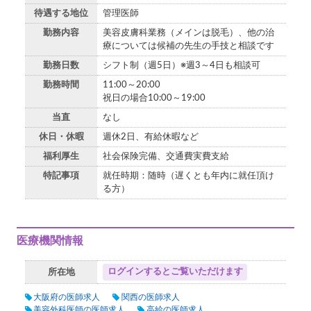
待遇する地位
管理医師
勤務内容
美容皮膚科業務（メインは脱毛）、他の治
療については候補の先生の手技と相談です
勤務日数
シフト制（週5日）※週3～4日も相談可
勤務時間
11:00～20:00
祝日の場合10:00～19:00
当直
なし
休日・休暇
週休2日、有給休暇など
福利厚生
社会保険完備、交通費実費支給
特記事項
就任時期：随時（遅くとも年内に就任頂け
る方）
医療機関情報
ログインするとご覧いただけます
所在地
大阪府の医師求人
関西の医師求人
美容外科医師の医師求人
高給の医師求人