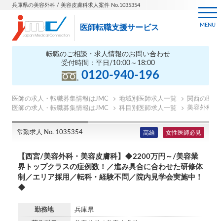
兵庫県の美容外科 / 美容皮膚科求人案件 No.1035354
MENU
医師転職支援サービス
転職のご相談・求人情報のお問い合わせ
受付時間：平日/10:00～18:00
0120-940-196
医師の求人・転職募集情報はJMC
地域別医師求人一覧
関西の医師
美容外科医
医師の求人・転職募集情報はJMC
科目別医師求人一覧
常勤求人 No. 1035354
高給
女性医師必見
【西宮/美容外科・美容皮膚科】◆2200万円～/美容業
界トップクラスの症例数！／進み具合に合わせた研修体
制／エリア採用／転科・経験不問／院内見学会実施中！
◆
勤務地
兵庫県