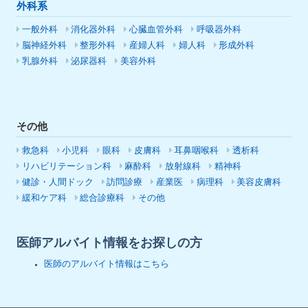
外科系
一般外科
消化器外科
心臓血管外科
呼吸器外科
脳神経外科
整形外科
産婦人科
婦人科
形成外科
乳腺外科
泌尿器科
美容外科
その他
救急科
小児科
眼科
皮膚科
耳鼻咽喉科
透析科
リハビリテーション科
麻酔科
放射線科
精神科
健診・人間ドック
訪問診療
産業医
病理科
美容皮膚科
緩和ケア科
総合診療科
その他
医師アルバイト情報をお探しの方
医師のアルバイト情報はこちら