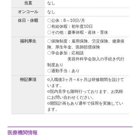
当直
なし
オンコール
なし
休日・休暇
〇公休：8～10日/月
〇有給休暇：初年度10日
〇その他：慶事休暇・産休・育休
福利厚生
〇保険制度：雇用保険、労災保険、健康保
険、厚生年金、医師賠償保険
〇学会参加：応相談
美容外科学会加入の手続き代行
制度あり
〇通勤手当：あり
特記事項
○入職後3ヶ月～6ヶ月は研修期間を設けて
います。
○院内見学も随時行っております、お気軽
にお問い合わせください。
○開院計画もあり通年で採用を実施してい
ます。
医療機関情報