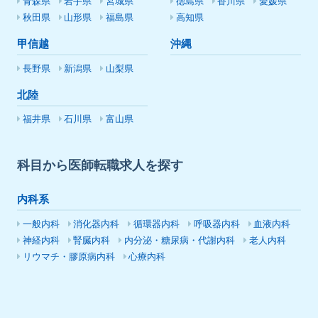
青森県
岩手県
宮城県
徳島県
香川県
愛媛県
秋田県
山形県
福島県
高知県
甲信越
沖縄
長野県
新潟県
山梨県
北陸
福井県
石川県
富山県
科目から医師転職求人を探す
内科系
一般内科
消化器内科
循環器内科
呼吸器内科
血液内科
神経内科
腎臓内科
内分泌・糖尿病・代謝内科
老人内科
リウマチ・膠原病内科
心療内科