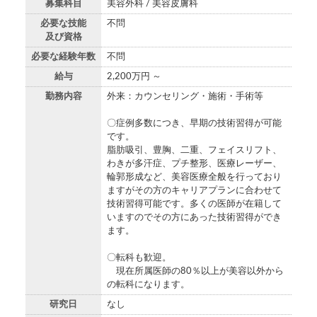
募集科目
美容外科 / 美容皮膚科
必要な技能
不問
及び資格
必要な経験年数
不問
給与
2,200万円 ～
勤務内容
外来：カウンセリング・施術・手術等
〇症例多数につき、早期の技術習得が可能
です。
脂肪吸引、豊胸、二重、フェイスリフト、
わきが多汗症、プチ整形、医療レーザー、
輪郭形成など、美容医療全般を行っており
ますがその方のキャリアプランに合わせて
技術習得可能です。多くの医師が在籍して
いますのでその方にあった技術習得ができ
ます。
〇転科も歓迎。
現在所属医師の80％以上が美容以外から
の転科になります。
研究日
なし