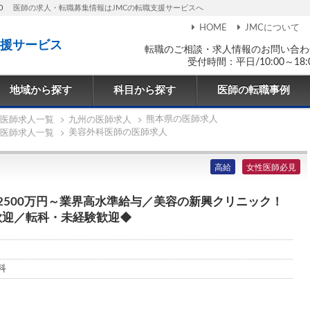
0
医師の求人・転職募集情報はJMCの転職支援サービスへ
HOME
JMCについて
援サービス
転職のご相談・求人情報のお問い合わ
受付時間：平日/10:00～18:
地域から探す
科目から探す
医師の転職事例
熊本県の医師求人
医師求人一覧
九州の医師求人
美容外科医師の医師求人
医師求人一覧
高給
女性医師必見
2500万円～業界高水準給与／美容の新興クリニック！
歓迎／転科・未経験歓迎◆
科