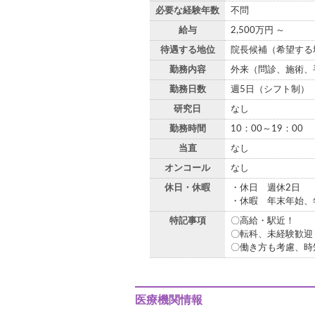
必要な経験年数
不問
給与
2,500万円 ～
待遇する地位
院長候補（希望する
勤務内容
外来（問診、施術、
勤務日数
週5日（シフト制）
研究日
なし
勤務時間
10：00～19：00
当直
なし
オンコール
なし
休日・休暇
・休日 週休2日
・休暇 年末年始、
特記事項
〇高給・駅近！
〇転科、未経験歓迎
〇働き方も考慮、時
医療機関情報