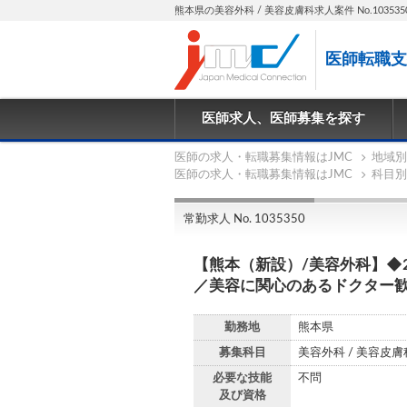
熊本県の美容外科 / 美容皮膚科求人案件 No.103535
医師転職支
医師求人、医師募集を探す
医師の求人・転職募集情報はJMC
地域別
医師の求人・転職募集情報はJMC
科目別
常勤求人 No. 1035350
【熊本（新設）/美容外科】◆
／美容に関心のあるドクター
勤務地
熊本県
募集科目
美容外科 / 美容皮膚
必要な技能
不問
及び資格