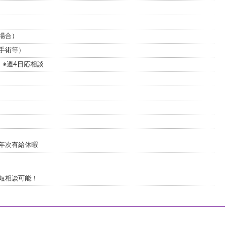
場合）
手術等）
 ※週4日応相談
年次有給休暇
短相談可能！