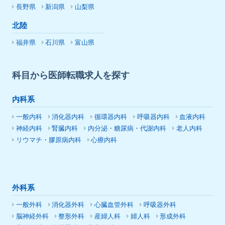
長野県
新潟県
山梨県
北陸
福井県
石川県
富山県
科目から医師転職求人を探す
内科系
一般内科
消化器内科
循環器内科
呼吸器内科
血液内科
神経内科
腎臓内科
内分泌・糖尿病・代謝内科
老人内科
リウマチ・膠原病内科
心療内科
外科系
一般外科
消化器外科
心臓血管外科
呼吸器外科
脳神経外科
整形外科
産婦人科
婦人科
形成外科