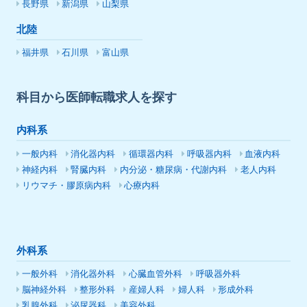
長野県
新潟県
山梨県
北陸
福井県
石川県
富山県
科目から医師転職求人を探す
内科系
一般内科
消化器内科
循環器内科
呼吸器内科
血液内科
神経内科
腎臓内科
内分泌・糖尿病・代謝内科
老人内科
リウマチ・膠原病内科
心療内科
外科系
一般外科
消化器外科
心臓血管外科
呼吸器外科
脳神経外科
整形外科
産婦人科
婦人科
形成外科
乳腺外科
泌尿器科
美容外科