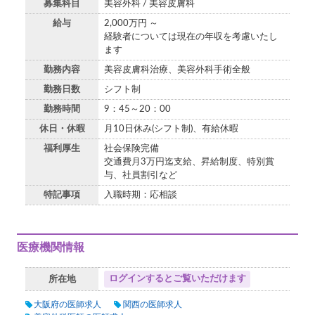
募集科目
美容外科 / 美容皮膚科
給与
2,000万円 ～
経験者については現在の年収を考慮いたし
ます
勤務内容
美容皮膚科治療、美容外科手術全般
勤務日数
シフト制
勤務時間
9：45～20：00
休日・休暇
月10日休み(シフト制)、有給休暇
福利厚生
社会保険完備
交通費月3万円迄支給、昇給制度、特別賞
与、社員割引など
特記事項
入職時期：応相談
医療機関情報
ログインするとご覧いただけます
所在地
大阪府の医師求人
関西の医師求人