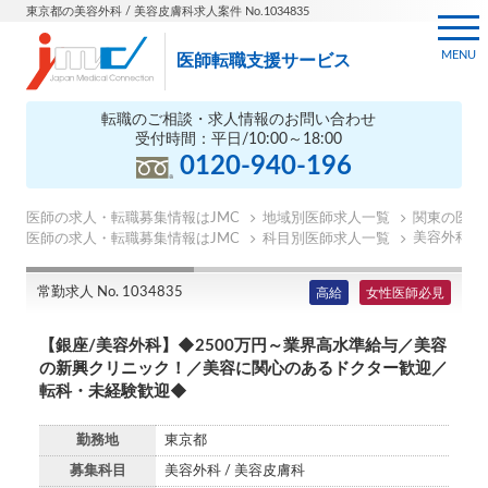
東京都の美容外科 / 美容皮膚科求人案件 No.1034835
MENU
医師転職支援サービス
転職のご相談・求人情報のお問い合わせ
受付時間：平日/10:00～18:00
0120-940-196
医師の求人・転職募集情報はJMC
地域別医師求人一覧
関東の医師
美容外科医
医師の求人・転職募集情報はJMC
科目別医師求人一覧
常勤求人 No. 1034835
高給
女性医師必見
【銀座/美容外科】◆2500万円～業界高水準給与／美容
の新興クリニック！／美容に関心のあるドクター歓迎／
転科・未経験歓迎◆
勤務地
東京都
募集科目
美容外科 / 美容皮膚科