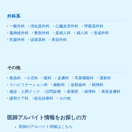
外科系
一般外科
消化器外科
心臓血管外科
呼吸器外科
脳神経外科
整形外科
産婦人科
婦人科
形成外科
乳腺外科
泌尿器科
美容外科
その他
救急科
小児科
眼科
皮膚科
耳鼻咽喉科
透析科
リハビリテーション科
麻酔科
放射線科
精神科
健診・人間ドック
訪問診療
産業医
病理科
美容皮膚科
緩和ケア科
総合診療科
その他
医師アルバイト情報をお探しの方
医師のアルバイト情報はこちら