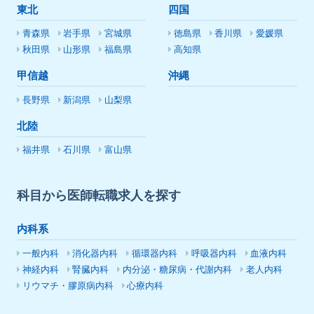
東北
四国
青森県
岩手県
宮城県
徳島県
香川県
愛媛県
秋田県
山形県
福島県
高知県
甲信越
沖縄
長野県
新潟県
山梨県
北陸
福井県
石川県
富山県
科目から医師転職求人を探す
内科系
一般内科
消化器内科
循環器内科
呼吸器内科
血液内科
神経内科
腎臓内科
内分泌・糖尿病・代謝内科
老人内科
リウマチ・膠原病内科
心療内科