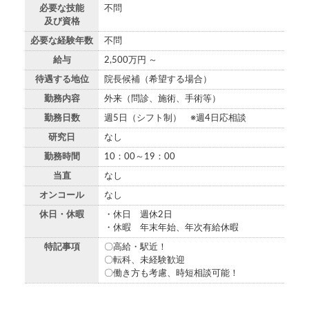
必要な技能
不問
及び資格
必要な経験年数
不問
給与
2,500万円 ～
待遇する地位
院長候補（希望する場合）
勤務内容
外来（問診、施術、手術等）
勤務日数
週5日（シフト制） ※週4日応相談
研究日
なし
勤務時間
10：00～19：00
当直
なし
オンコール
なし
休日・休暇
・休日 週休2日
・休暇 年末年始、年次有給休暇
特記事項
〇高給・駅近！
〇転科、未経験歓迎
〇働き方も考慮、時短相談可能！