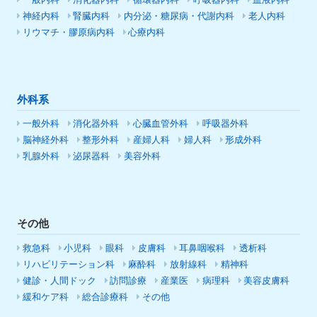
一般内科
消化器内科
循環器内科
呼吸器内科
血液内科
神経内科
腎臓内科
内分泌・糖尿病・代謝内科
老人内科
リウマチ・膠原病内科
心療内科
外科系
一般外科
消化器外科
心臓血管外科
呼吸器外科
脳神経外科
整形外科
産婦人科
婦人科
形成外科
乳腺外科
泌尿器科
美容外科
その他
救急科
小児科
眼科
皮膚科
耳鼻咽喉科
透析科
リハビリテーション科
麻酔科
放射線科
精神科
健診・人間ドック
訪問診療
産業医
病理科
美容皮膚科
緩和ケア科
総合診療科
その他