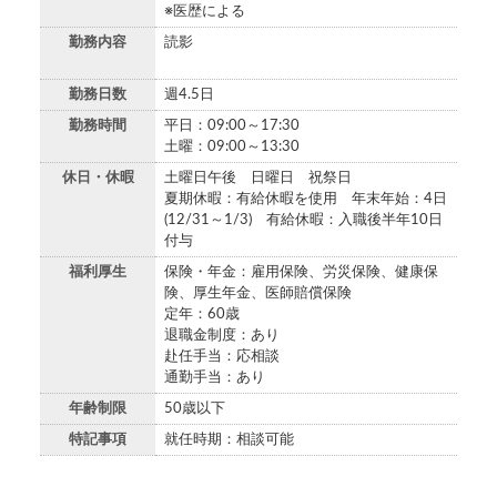
※医歴による
勤務内容
読影
勤務日数
週4.5日
勤務時間
平日：09:00～17:30
土曜：09:00～13:30
休日・休暇
土曜日午後 日曜日 祝祭日
夏期休暇：有給休暇を使用 年末年始：4日
(12/31～1/3) 有給休暇：入職後半年10日
付与
福利厚生
保険・年金：雇用保険、労災保険、健康保
険、厚生年金、医師賠償保険
定年：60歳
退職金制度：あり
赴任手当：応相談
通勤手当：あり
年齢制限
50歳以下
特記事項
就任時期：相談可能