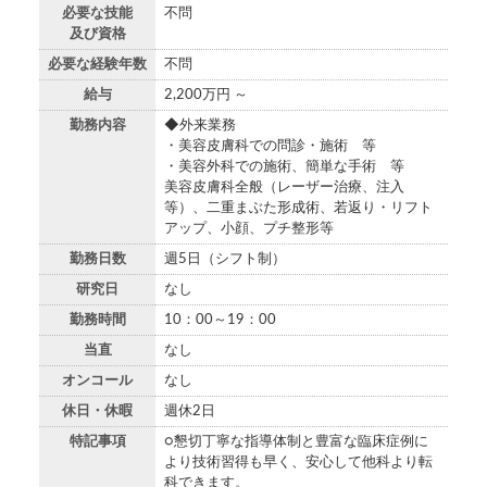
必要な技能
不問
及び資格
必要な経験年数
不問
給与
2,200万円 ～
勤務内容
◆外来業務
・美容皮膚科での問診・施術 等
・美容外科での施術、簡単な手術 等
美容皮膚科全般（レーザー治療、注入
等）、二重まぶた形成術、若返り・リフト
アップ、小顔、プチ整形等
勤務日数
週5日（シフト制）
研究日
なし
勤務時間
10：00～19：00
当直
なし
オンコール
なし
休日・休暇
週休2日
特記事項
○懇切丁寧な指導体制と豊富な臨床症例に
より技術習得も早く、安心して他科より転
科できます。