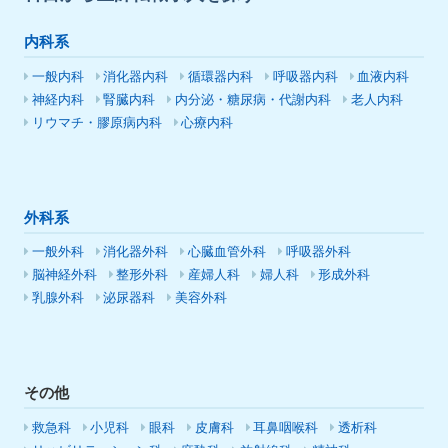
内科系
一般内科
消化器内科
循環器内科
呼吸器内科
血液内科
神経内科
腎臓内科
内分泌・糖尿病・代謝内科
老人内科
リウマチ・膠原病内科
心療内科
外科系
一般外科
消化器外科
心臓血管外科
呼吸器外科
脳神経外科
整形外科
産婦人科
婦人科
形成外科
乳腺外科
泌尿器科
美容外科
その他
救急科
小児科
眼科
皮膚科
耳鼻咽喉科
透析科