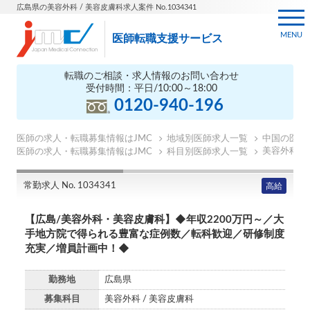
広島県の美容外科 / 美容皮膚科求人案件 No.1034341
MENU
医師転職支援サービス
転職のご相談・求人情報のお問い合わせ
受付時間：平日/10:00～18:00
0120-940-196
医師の求人・転職募集情報はJMC
地域別医師求人一覧
中国の医師
美容外科医
医師の求人・転職募集情報はJMC
科目別医師求人一覧
常勤求人 No. 1034341
高給
【広島/美容外科・美容皮膚科】◆年収2200万円～／大
手地方院で得られる豊富な症例数／転科歓迎／研修制度
充実／増員計画中！◆
勤務地
広島県
募集科目
美容外科 / 美容皮膚科