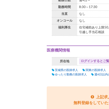
勤務日数
週4日～
勤務時間
8:30～17:30
当直
なし
オンコール
なし
福利厚生
住宅補助あり上限50,
引越し手当応相談
医療機関情報
ログインするとご
所在地
茨城県の医師求人
関東の医師求人
ゆったり勤務の医師求人
週4日以内
上記求
無料登録をしていた