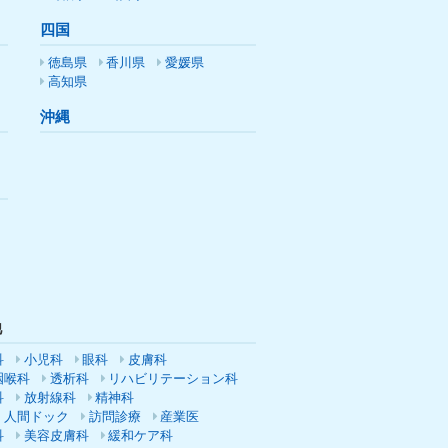
四国
徳島県
香川県
愛媛県
高知県
沖縄
他
科
小児科
眼科
皮膚科
咽喉科
透析科
リハビリテーション科
科
放射線科
精神科
・人間ドック
訪問診療
産業医
科
美容皮膚科
緩和ケア科