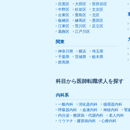
目黒区
大田区
世田谷区
中野区
杉並区
文京区
台東区
豊島区
北区
板橋区
練馬区
墨田区
江東区
荒川区
足立区
葛飾区
江戸川区
関東
神奈川県
横浜
埼玉県
千葉県
茨城県
栃木県
群馬県
科目から医師転職求人を探す
内科系
一般内科
消化器内科
循環器内科
呼吸器内科
血液内科
神経内科
腎
内分泌・糖尿病・代謝内科
老人内科
リウマチ・膠原病内科
心療内科