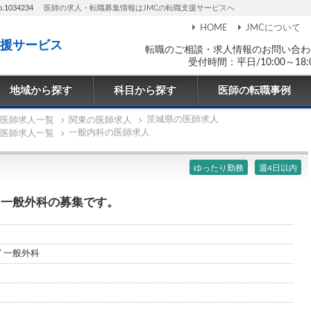
034234
医師の求人・転職募集情報はJMCの転職支援サービスへ
HOME
JMCについて
援サービス
転職のご相談・求人情報のお問い合わ
受付時間：平日/10:00～18:
地域から探す
科目から探す
医師の転職事例
茨城県の医師求人
医師求人一覧
関東の医師求人
一般内科の医師求人
医師求人一覧
ゆったり勤務
週4日以内
/ 一般外科の募集です。
/ 一般外科