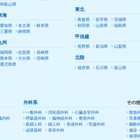
和歌山県
東北
東海
青森県
岩手県
宮城県
愛知県
名古屋
岐阜県
秋田県
山形県
福島県
三重県
静岡県
甲信越
九州
長野県
新潟県
山梨県
福岡県
佐賀県
長崎県
北陸
熊本県
大分県
宮崎県
鹿児島県
福井県
石川県
富山県
外科系
その
一般外科
消化器外科
心臓血管外科
救急
臓内科
呼吸器外科
脳神経外科
整形外科
耳鼻
産婦人科
婦人科
形成外科
乳腺外科
麻酔
泌尿器科
美容外科
健診
病理