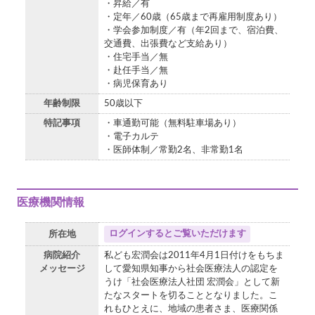
・昇給／有
・定年／60歳（65歳まで再雇用制度あり）
・学会参加制度／有（年2回まで、宿泊費、
交通費、出張費など支給あり）
・住宅手当／無
・赴任手当／無
・病児保育あり
年齢制限
50歳以下
特記事項
・車通勤可能（無料駐車場あり）
・電子カルテ
・医師体制／常勤2名、非常勤1名
医療機関情報
ログインするとご覧いただけます
所在地
病院紹介
私ども宏潤会は2011年4月1日付けをもちま
メッセージ
して愛知県知事から社会医療法人の認定を
うけ「社会医療法人社団 宏潤会」として新
たなスタートを切ることとなりました。こ
れもひとえに、地域の患者さま、医療関係