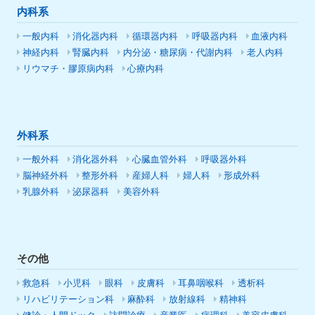
内科系
一般内科
消化器内科
循環器内科
呼吸器内科
血液内科
神経内科
腎臓内科
内分泌・糖尿病・代謝内科
老人内科
リウマチ・膠原病内科
心療内科
外科系
一般外科
消化器外科
心臓血管外科
呼吸器外科
脳神経外科
整形外科
産婦人科
婦人科
形成外科
乳腺外科
泌尿器科
美容外科
その他
救急科
小児科
眼科
皮膚科
耳鼻咽喉科
透析科
リハビリテーション科
麻酔科
放射線科
精神科