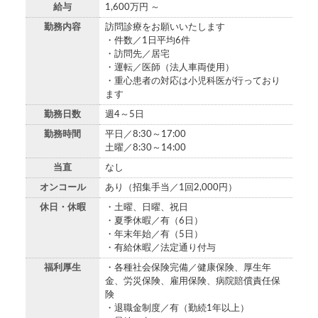
給与
1,600万円 ～
勤務内容
訪問診療をお願いいたします
・件数／1日平均6件
・訪問先／居宅
・運転／医師（法人車両使用）
・重心患者の対応は小児科医が行っており
ます
勤務日数
週4～5日
勤務時間
平日／8:30～17:00
土曜／8:30～14:00
当直
なし
オンコール
あり（招集手当／1回2,000円）
休日・休暇
・土曜、日曜、祝日
・夏季休暇／有（6日）
・年末年始／有（5日）
・有給休暇／法定通り付与
福利厚生
・各種社会保険完備／健康保険、厚生年
金、労災保険、雇用保険、病院賠償責任保
険
・退職金制度／有（勤続1年以上）