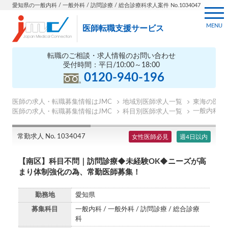
愛知県の一般内科 / 一般外科 / 訪問診療 / 総合診療科求人案件 No.1034047
MENU
医師転職支援サービス
転職のご相談・求人情報のお問い合わせ
受付時間：平日/10:00～18:00
0120-940-196
医師の求人・転職募集情報はJMC
地域別医師求人一覧
東海の医師
一般内科の
医師の求人・転職募集情報はJMC
科目別医師求人一覧
常勤求人 No. 1034047
女性医師必見
週4日以内
【南区】科目不問｜訪問診療◆未経験OK◆ニーズが高
まり体制強化の為、常勤医師募集！
勤務地
愛知県
募集科目
一般内科 / 一般外科 / 訪問診療 / 総合診療
科