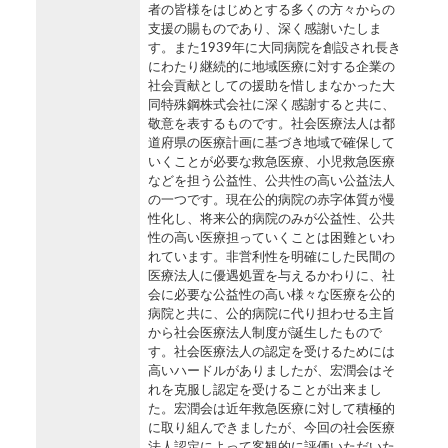
者の皆様をはじめとする多くの方々からの
支援の賜ものであり、深く感謝いたしま
す。また1939年に大同病院を創設され長き
にわたり継続的に地域医療に対する企業の
社会貢献としての援助を惜しまなかった大
同特殊鋼株式会社に深く感謝すると共に、
敬意を表するものです。社会医療法人は都
道府県の医療計画に基づき地域で確保して
いくことが必要な救急医療、小児救急医療
などを担う公益性、公共性の高い公益法人
の一つです。現在公的病院の赤字体質が慢
性化し、将来公的病院のみが公益性、公共
性の高い医療担っていくことは困難といわ
れています。非営利性を明確にした民間の
医療法人に優遇処置を与えるかわりに、社
会に必要な公益性の高い様々な医療を公的
病院と共に、公的病院に代り担わせる主旨
から社会医療法人制度が誕生したもので
す。社会医療法人の認定を受けるためには
高いハードルがありましたが、宏潤会はそ
れを克服し認定を受けることが出来まし
た。宏潤会は近年救急医療に対して積極的
に取り組んできましたが、今回の社会医療
法人認定によって客観的に評価いただいた