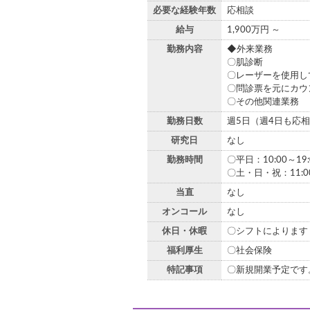
必要な経験年数
応相談
給与
1,900万円 ～
勤務内容
◆外来業務
〇肌診断
〇レーザーを使用し
〇問診票を元にカウ
〇その他関連業務
勤務日数
週5日（週4日も応
研究日
なし
勤務時間
〇平日：10:00～19:
〇土・日・祝：11:00
当直
なし
オンコール
なし
休日・休暇
〇シフトによります
福利厚生
〇社会保険
特記事項
〇新規開業予定です