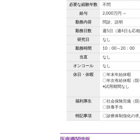
必要な経験年数
不問
給与
2,000万円 ～
勤務内容
問診、説明
勤務日数
週5日（週4日も応
研究日
なし
勤務時間
10：00～20：00
当直
なし
オンコール
なし
休日・休暇
〇年末年始休暇
〇年次有給休暇（院
※試用期間なし
福利厚生
〇社会保険完備（院
〇扶養手当
特記事項
〇診療体制強化の求
医療機関情報