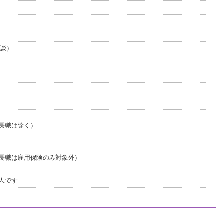
相談）
長職は除く）
長職は雇用保険のみ対象外）
人です