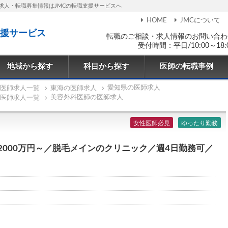
求人・転職募集情報はJMCの転職支援サービスへ
HOME
JMCについて
援サービス
転職のご相談・求人情報のお問い合わ
受付時間：平日/10:00～18:
地域から探す
科目から探す
医師の転職事例
愛知県の医師求人
医師求人一覧
東海の医師求人
美容外科医師の医師求人
医師求人一覧
女性医師必見
ゆったり勤務
2000万円～／脱毛メインのクリニック／週4日勤務可／
◆