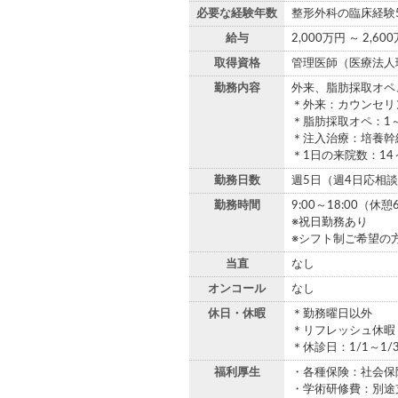
必要な経験年数
整形外科の臨床経験
給与
2,000万円 ～ 2,60
取得資格
管理医師（医療法人
勤務内容
外来、脂肪採取オペ
＊外来：カウンセリ
＊脂肪採取オペ：1
＊注入治療：培養幹細
＊1日の来院数：1
勤務日数
週5日（週4日応相
勤務時間
9:00～18:00（休憩
※祝日勤務あり
※シフト制ご希望の
当直
なし
オンコール
なし
休日・休暇
＊勤務曜日以外
＊リフレッシュ休暇：
＊休診日：1/1～1/
福利厚生
・各種保険：社会保
・学術研修費：別途