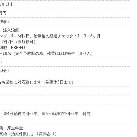
5年以上
0万円
理事）
、注入治療
ング：4～6件/日、治療後の経過チェック：1・3・6ヶ月
～2件/日（未経験可）
胞、PRP-FD
4～18名（完全予約制の為、残業はほぼ発生しません）
談）
60分）
方も柔軟に対応致します（希望休3日まで）
週4日勤務で8日/年、週5日勤務で10日/年 付与
3
険、厚生年金
支給（治療件数により変動あり）