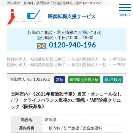
新潟県の一般内科 / 訪問診療 / 総合診療科求人案件 No.1032952
MENU
医師転職支援サービス
転職のご相談・求人情報のお問い合わせ
受付時間：平日/10:00～18:00
0120-940-196
医師の求人・転職募集情報はJMC
地域別医師求人一覧
甲信越の医
一般内科の
医師の求人・転職募集情報はJMC
科目別医師求人一覧
常勤求人 No. 1032952
高給
遠距離交通費支給
週4日以内
長岡市内) 《2021年度新設予定》当直・オンコールなし
/ ワークライフバランス重視のご勤務 / 訪問診療クリニ
ック《院長募集》
勤務地
新潟県
募集科目
一般内科 / 訪問診療 / 総合診療科