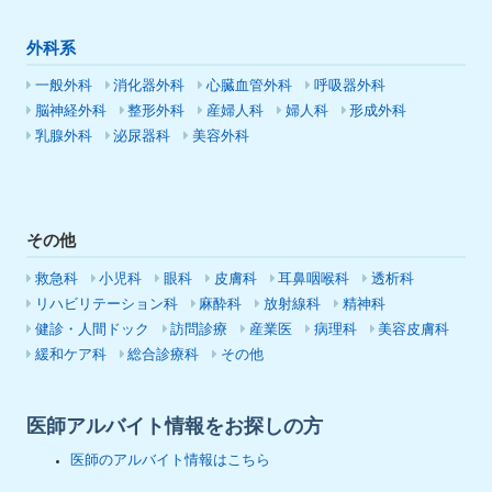
外科系
一般外科
消化器外科
心臓血管外科
呼吸器外科
脳神経外科
整形外科
産婦人科
婦人科
形成外科
乳腺外科
泌尿器科
美容外科
その他
救急科
小児科
眼科
皮膚科
耳鼻咽喉科
透析科
リハビリテーション科
麻酔科
放射線科
精神科
健診・人間ドック
訪問診療
産業医
病理科
美容皮膚科
緩和ケア科
総合診療科
その他
医師アルバイト情報をお探しの方
医師のアルバイト情報はこちら