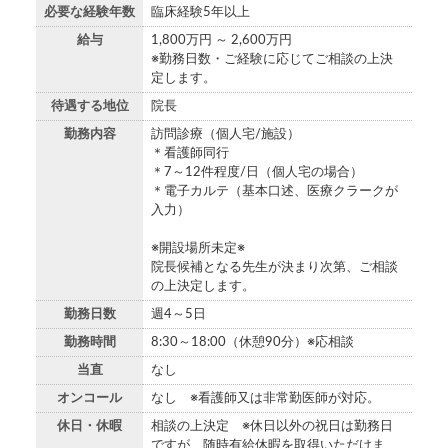
必要な経験年数
臨床経験5年以上
給与
1,800万円 ～ 2,600万円
※勤務日数・ご経験に応じてご相談の上決
定します。
待遇する地位
院長
勤務内容
訪問診療（個人宅/施設）
＊看護師同行
＊7～12件程度/日（個人宅の場合）
＊電子カルテ（基本口述、医療クラークが
入力）
※開設場所未定※
院長候補となる先生が決まり次第、ご相談
の上決定します。
勤務日数
週4～5日
勤務時間
8:30～18:00（休憩90分）※応相談
当直
なし
オンコール
なし ※看護師又は非常勤医師が対応。
休日・休暇
相談の上決定 ※休日以外の祝日は勤務日
ですが、随時有給休暇を取得いただけま