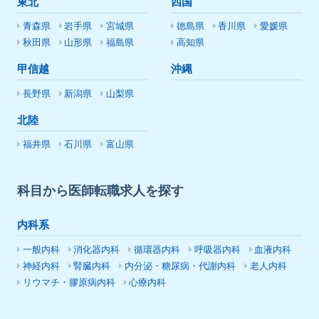
東北
四国
青森県
岩手県
宮城県
徳島県
香川県
愛媛県
秋田県
山形県
福島県
高知県
甲信越
沖縄
長野県
新潟県
山梨県
北陸
福井県
石川県
富山県
科目から医師転職求人を探す
内科系
一般内科
消化器内科
循環器内科
呼吸器内科
血液内科
神経内科
腎臓内科
内分泌・糖尿病・代謝内科
老人内科
リウマチ・膠原病内科
心療内科